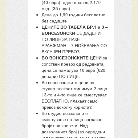
(40 евра), еден правец 2.170
мкд. (35 евра)
Деца до 1,99 години бесплатно,
без седиште
ЦЕНИТЕ ВО ТАБЕЛА БР.1 и 3 –
ВОНСЕЗОНСКИ
СЕ ДАДЕНИ
ПО ЛИЦЕ ЗА ПАКЕТ
АРАНЖМАН – 7 НОЌЕВАЊА СО
ВКЛУЧЕН ПРЕВОЗ.
ВО ВОНСЕЗОНСКИТЕ ЦЕНИ
за
сопствен превоз од редовната
цена се намалува 10 евра (620
денари) ПО ЛИЦЕ.
Во вонсезонските цени во
студио плаќаат минимум 2 лица
| 3-то и 4-то лице се сместуваат
БЕСПЛАТНО, плаќаат само
превоз доколку користат;
Во студио дозволено е
сместување на лица согласно
бројот на кревети. Над
дозволениот број (во одредени
капацитети) може да се смести