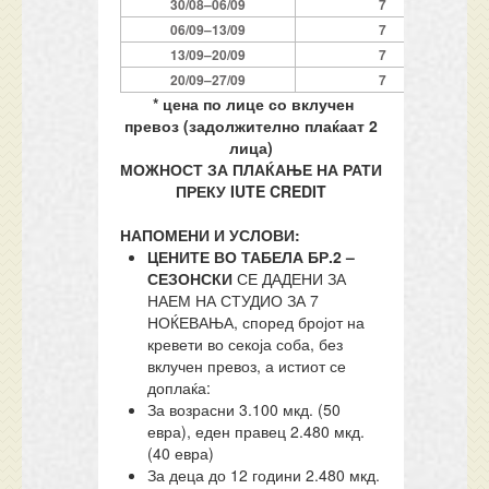
3
0
/08
–
0
6
/09
7
0
6
/09
–
1
3
/09
7
1
3
/09
–
2
0
/09
7
2
0
/09
–
2
7
/09
7
* цена по лице со вклучен
превоз (задолжително плаќаат 2
лица)
МОЖНОСТ ЗА ПЛАЌАЊЕ НА РАТИ
ПРЕКУ IUTE CREDIT
НАПОМЕНИ И УСЛОВИ:
ЦЕНИТЕ ВО ТАБЕЛА БР.2 –
СЕЗОНСКИ
СЕ ДАДЕНИ ЗА
НАЕМ НА СТУДИО ЗА 7
НОЌЕВАЊА, според бројот на
кревети во секоја соба, без
вклучен превоз, а истиот се
доплаќа:
За возрасни 3.100 мкд. (50
евра), еден правец 2.480 мкд.
(40 евра)
За деца до 12 години 2.480 мкд.