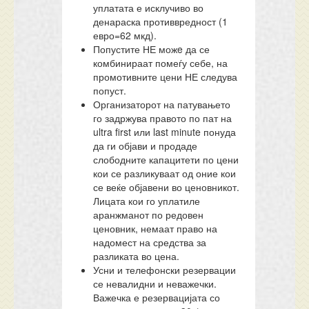
уплатата е исклучиво во
денараска противвредност (1
евро=62 мкд).
Попустите НЕ можe да се
комбинираат помеѓу себе, на
промотивните цени НЕ следува
попуст.
Организаторот на патувањето
го задржува правото по пат на
ultra first или last minute понуда
да ги објави и продаде
слободните капацитети по цени
кои се разликуваат од оние кои
се веќе објавени во ценовникот.
Лицата кои го уплатиле
аранжманот по редовен
ценовник, немаат право на
надомест на средства за
разликата во цена.
Усни и телефонски резервации
се невалидни и неважечки.
Важечка е резервацијата со