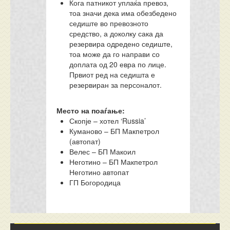
Кога патникот уплаќа превоз,
тоа значи дека има обезбедено
седиште во превозното
средство, а доколку сака да
резервира одредено седиште,
тоа може да го направи со
доплата од 20 евра по лице.
Првиот ред на седишта е
резервиран за персоналот.
Место на поаѓање:
Скопје – хотел ‘Russia’
Куманово – БП Макпетрол
(автопат)
Велес – БП Макоил
Неготино – БП Макпетрол
Неготино автопат
ГП Богородица