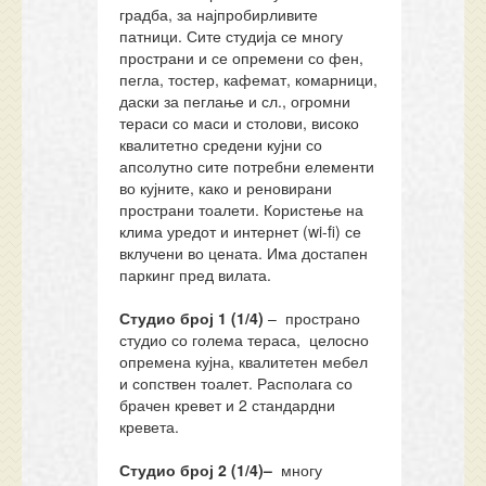
градба, за најпробирливите
патници. Сите студија се многу
пространи и се опремени со фен,
пегла, тостер, кафемат, комарници,
даски за пеглање и сл., огромни
тераси со маси и столови, високо
квалитетно средени кујни со
апсолутно сите потребни елементи
во кујните, како и реновирани
пространи тоалети. Користење на
клима уредот и интернет (wi-fi) се
вклучени во цената. Има достапен
паркинг пред вилата.
Студио
број 1 (1/4)
– пространо
студио со голема тераса, целосно
опремена кујна, квалитетен мебел
и сопствен тоалет. Располага со
брачен кревет и 2 стандардни
кревета.
Студио
број 2 (1/4)–
многу