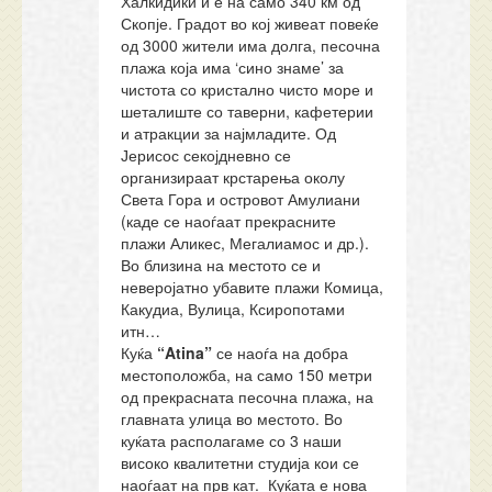
Халкидики и е на само 340 км од
Скопје. Градот во кој живеат повеќе
од 3000 жители има долга, песочна
плажа која има ‘сино знаме’ за
чистота со кристално чисто море и
шеталиште со таверни, кафетерии
и атракции за најмладите. Од
Јерисос секојдневно се
организираат крстарења околу
Света Гора и островот Амулиани
(каде се наоѓаат прекрасните
плажи Аликес, Мегалиамос и др.).
Во близина на местото се и
неверојатно убавите плажи Комица,
Какудиа, Вулица, Ксиропотами
итн…
Куќа
“Atina”
се наоѓа на добра
местоположба, на само 150 метри
од прекрасната песочна плажа, на
главната улица во местото. Во
куќата располагаме со 3 наши
високо квалитетни студија кои се
наоѓаат на прв кат. Куќата е нова