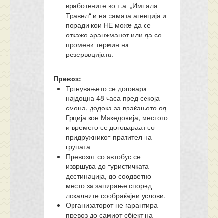
вработените во т.а. „Импала
Травел“ и на самата агенција и
поради кои НЕ можe да се
откаже аранжманот или да се
промени термин на
резервацијата.
Превоз:
Тргнувањето се договара
најдоцна 48 часа пред секоја
смена, додека за враќањето од
Грција кон Македонија, местото
и времето се договараат со
придружникот-пратител на
групата.
Превозот со автобус се
извршува до туристичката
дестинација, до соодветно
место за запирање според
локалните сообраќајни услови.
Организаторот не гарантира
превоз до самиот објект на