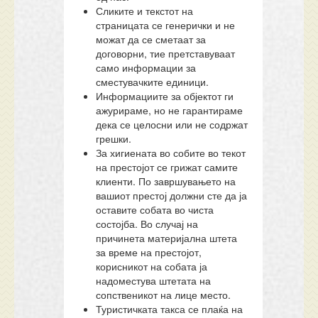
Сликите и текстот на
страницата се генерички и не
можат да се сметаат за
договорни, тие претставуваат
само информации за
сместувачките единици.
Информациите за објектот ги
ажурираме, но не гарантираме
дека се целосни или не содржат
грешки.
За хигиената во собите во текот
на престојот се грижат самите
клиенти. По завршувањето на
вашиот престој должни сте да ја
оставите собата во чиста
состојба. Во случај на
причинета материјална штета
за време на престојот,
корисникот на собата ја
надоместува штетата на
сопственикот на лице место.
Туристичката такса се плаќа на