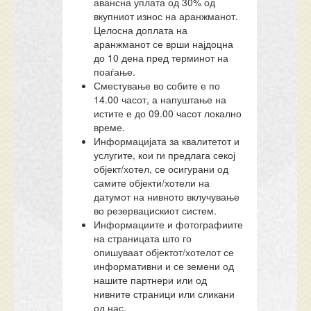
авансна уплата од 30% од
вкупниот износ на аранжманот.
Целосна доплата на
аранжманот се врши најдоцна
до 10 дена пред терминот на
поаѓање.
Сместување во собите е по
14.00 часот, а напуштање на
истите е до 09.00 часот локално
време.
Информацијата за квалитетот и
услугите, кои ги предлага секој
објект/хотел, се осигурани од
самите објекти/хотели на
датумот на нивното вклучување
во резервацискиот систем.
Информациите и фотографиите
на страницата што го
опишуваат објектот/хотелот се
информативни и се земени од
нашите партнери или од
нивните страници или сликани
од нас.