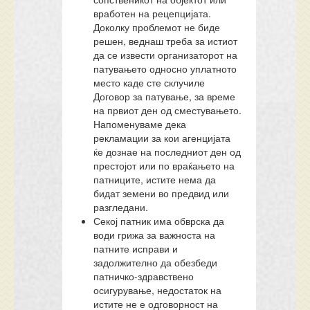
вработен на рецепцијата.
Доколку проблемот не биде
решен, веднаш треба за истиот
да се извести организаторот на
патувањето односно уплатното
место каде сте склучиле
Договор за патување, за време
на првиот ден од сместувањето.
Напоменуваме дека
рекламации за кои агенцијата
ќе дознае на последниот ден од
престојот или по враќањето на
патниците, истите нема да
бидат земени во предвид или
разгледани.
Секој патник има обврска да
води грижа за важноста на
патните исправи и
задолжително да обезбеди
патничко-здравствено
осигурување, недостаток на
истите не е одговорност на