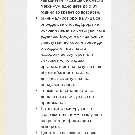
максимум едно дете до 5,99
години во кревет со возрасен.
Минималниот број на лица се
определува според бројот на
основни легла во сместувачката
единица. Бројот на лица кои се
сместуваат во собите треба да
е соодветен на лицата
наведени во ваучерот или
списокот кој го издава
организаторот на патување, во
објектот/хотелот нема да
дозволат сместување на
ненајавени лица.
Термините во табелата се
денови на започнување на
аранжманот.
Патничкото осигурување е
задолжително и НЕ е вклучено
во цената (информации во
агенција).
Цените се изразени во евра,