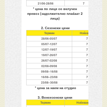
21/06-
2
8/06
7
* цена по лице со вклучен
превоз (задолжително плаќаат 2
лица)
2.
Сезонски цени
Термин
Ноќевања
2
8/06-
0
5/07
7
0
5/07-
1
2/07
7
1
2/07-19/07
7
19/07-
2
6/07
7
2
6/07-
0
2/0
8
7
0
2/0
8
-09/0
8
7
09/0
8
–
1
6/0
8
7
1
6/0
8
–
2
3/0
8
7
2
3/0
8
–
3
0
/08
7
* цена за наем на студио
3. Вонсезонски цени
Термин
Ноќевања