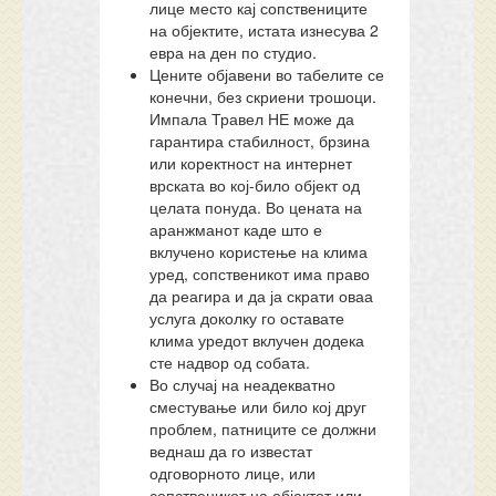
лице место кај сопствениците
на објектите, истата изнесува 2
евра на ден по студио.
Цените објавени во табелите се
конечни, без скриени трошоци.
Импала Травел НЕ може да
гарантира стабилност, брзина
или коректност на интернет
врската во кој-било објект од
целата понуда. Во цената на
аранжманот каде што е
вклучено користење на клима
уред, сопственикот има право
да реагира и да ја скрати оваа
услуга доколку го оставате
клима уредот вклучен додека
сте надвор од собата.
Во случај на неадекватно
сместување или било кој друг
проблем, патниците се должни
веднаш да го известат
одговорното лице, или
сопственикот на објектот или