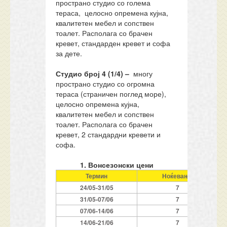
пространо студио со голема
тераса, целосно опремена кујна,
квалитетен мебел и сопствен
тоалет. Располага со брачен
кревет, стандарден кревет и софа
за дете.
Студио
број 4 (1/4) –
многу
пространо студио со огромна
тераса (страничен поглед море),
целосно опремена кујна,
квалитетен мебел и сопствен
тоалет. Располага со брачен
кревет, 2 стандардни кревети и
софа.
1. Вонсезонски цени
Термин
Ноќевања
24/05-3
1
/05
7
3
1
/05-07/06
7
07/06-14/06
7
14/06-21/06
7