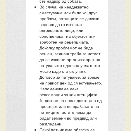
сте надвор од собата.
Во случај на неадекватно
сместување или било кој друг
проблем, патниците се должни
веднаш да го известат
одговорното лице, или
сопственикот на објектот или
вработен на рецепцијата.
Доколку проблемот не биде
решен, веднаш треба за истиот
да се извести организаторот на
патувањето односно уплатното
место каде сте склучиле
Договор за патување, за време
на првиот ден од сместувањето.
Напоменуваме дека
рекламации за кои агенцијата
ќе дознае на последниот ден од
престојот или по враќањето на
патниците, истите нема да
бидат земени во предвид или
разгледани.
Секој патник има обврска да