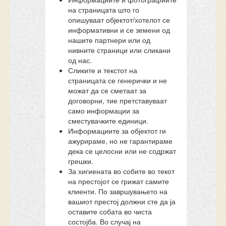
на страницата што го
опишуваат објектот/хотелот се
информативни и се земени од
нашите партнери или од
нивните страници или сликани
од нас.
Сликите и текстот на
страницата се генерички и не
можат да се сметаат за
договорни, тие претставуваат
само информации за
сместувачките единици.
Информациите за објектот ги
ажурираме, но не гарантираме
дека се целосни или не содржат
грешки.
За хигиената во собите во текот
на престојот се грижат самите
клиенти. По завршувањето на
вашиот престој должни сте да ја
оставите собата во чиста
состојба. Во случај на