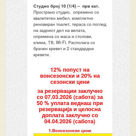
Студио број
10
(1/
4
) – прв кат.
Пространо студио, опремено со
квалитетен мебел, комплетно
реновиран тоалет, тераса со поглед
на задниот дел на вилата,
опремена со маса и столови,
клима, ТВ, Wi-Fi. Располага со
брачен кревет и 2 стандардни
кревети.
12% попуст на
вонсезонски и 20% на
сезонски цени
за резервации заклучно
со 07.03.2026 (сабота) за
50 % уплата веднаш при
резервација и целосна
доплата заклучно со
04.04.2026 (сабота)
1.Вонсезонски цени