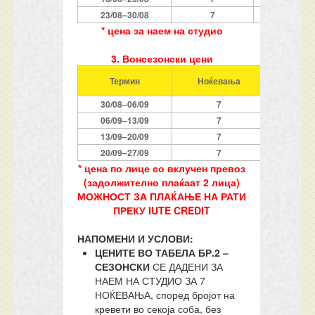
2
3/0
8
–
3
0
/08
7
699
* цена за наем на студио
3. Вонсезонски цени
Термин
Ноќевања
1/2 студ
3
0
/08
–
0
6
/09
7
2
0
6
/09
–
1
3
/09
7
1
1
3
/09
–
2
0
/09
7
1
2
0
/09
–
2
7
/09
7
9
* цена по лице со вклучен превоз
(задолжително плаќаат 2 лица)
МОЖНОСТ ЗА ПЛАЌАЊЕ НА РАТИ
ПРЕКУ IUTE CREDIT
НАПОМЕНИ И УСЛОВИ:
ЦЕНИТЕ ВО ТАБЕЛА БР.2 –
СЕЗОНСКИ
СЕ ДАДЕНИ ЗА
НАЕМ НА СТУДИО ЗА 7
НОЌЕВАЊА, според бројот на
кревети во секоја соба, без