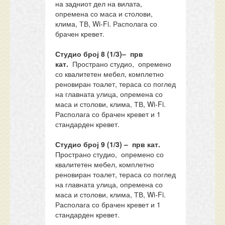
на задниот дел на вилата,
опремена со маса и столови,
клима, ТВ, Wi-Fi. Располага со
брачен кревет.
Студио
број
8
(1/
3
)– прв
кат.
Пространо студио, опремено
со квалитетен мебел, комплетно
реновиран тоалет, тераса со поглед
на главната улица, опремена со
маса и столови, клима, ТВ, Wi-Fi.
Располага со брачен кревет и 1
стандарден кревет.
Студио
број
9
(1/
3
) – прв кат.
Пространо студио, опремено со
квалитетен мебел, комплетно
реновиран тоалет, тераса со поглед
на главната улица, опремена со
маса и столови, клима, ТВ, Wi-Fi.
Располага со брачен кревет и 1
стандарден кревет.