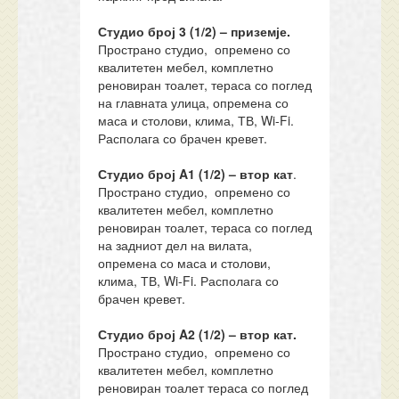
Студио
број
3
(1/
2
) –
приземје.
Пространо студио, опремено со
квалитетен мебел, комплетно
реновиран тоалет, тераса со поглед
на главната улица, опремена со
маса и столови, клима, ТВ, Wi-Fi.
Располага со брачен кревет.
Студио број
A1
(1/2) –
втор кат
.
Пространо студио, опремено со
квалитетен мебел, комплетно
реновиран тоалет, тераса со поглед
на задниот дел на вилата,
опремена со маса и столови,
клима, ТВ, Wi-Fi. Располага со
брачен кревет.
Студио број A2
(1/2) – втор кат.
Пространо студио, опремено со
квалитетен мебел, комплетно
реновиран тоалет тераса со поглед