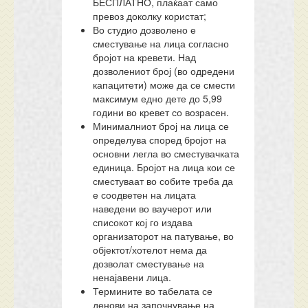
БЕСПЛАТНО, плаќаат само
превоз доколку користат;
Во студио дозволено е
сместување на лица согласно
бројот на кревети. Над
дозволениот број (во одредени
капацитети) може да се смести
максимум едно дете до 5,99
години во кревет со возрасен.
Минималниот број на лица се
определува според бројот на
основни легла во сместувачката
единица. Бројот на лица кои се
сместуваат во собите треба да
е соодветен на лицата
наведени во ваучерот или
списокот кој го издава
организаторот на патување, во
објектот/хотелот нема да
дозволат сместување на
ненајавени лица.
Термините во табелата се
денови на започнување на