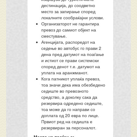
дестинација, до соодветно
место за запирање според
локалните сообраќајни услови.
Организаторот не гарантира
превоз до самиот објект на
сместување.
Агенцијата, распоредот на
седење во автобус го прави 2
дена пред датумот на поаѓање
и истиот се прави системски
според денот т.е. датумот на
уплата на аранжманот.
Кога патникот уплаќа превоз,
тоа значи дека има обезбедено
седиште во превозното
средство, а доколку сака да
резервира одредено седиште,
тоа може да го направи со
доплата од 20 евра по лице.
Првиот ред на седишта е
резервиран за персоналот.
Место на поаѓање: