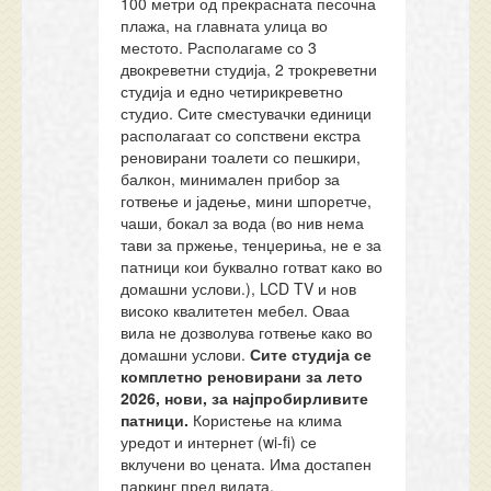
100 метри од прекрасната песочна
плажа, на главната улица во
местото. Располагаме со 3
двокреветни студија, 2 трокреветни
студија и едно четирикреветно
студио. Сите сместувачки единици
располагаат со сопствени екстра
реновирани тоалети со пешкири,
балкон, минимален прибор за
готвење и јадење, мини шпоретче,
чаши, бокал за вода (во нив нема
тави за пржење, тенџериња, не е за
патници кои буквално готват како во
домашни услови.), LCD TV и нов
високо квалитетен мебел. Оваа
вила не дозволува готвење како во
домашни услови.
Сите с
тудија се
комплетно реновирани за лето
2026, нови, за најпробирливите
патници.
Користење на клима
уредот и интернет (wi-fi) се
вклучени во цената. Има достапен
паркинг пред вилата.