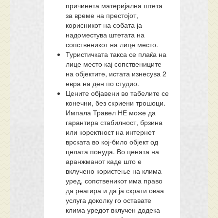
причинета материјална штета
за време на престојот,
корисникот на собата ја
надоместува штетата на
сопственикот на лице место.
Туристичката такса се плаќа на
лице место кај сопствениците
на објектите, истата изнесува 2
евра на ден по студио.
Цените објавени во табелите се
конечни, без скриени трошоци.
Импала Травел НЕ може да
гарантира стабилност, брзина
или коректност на интернет
врската во кој-било објект од
целата понуда. Во цената на
аранжманот каде што е
вклучено користење на клима
уред, сопственикот има право
да реагира и да ја скрати оваа
услуга доколку го оставате
клима уредот вклучен додека