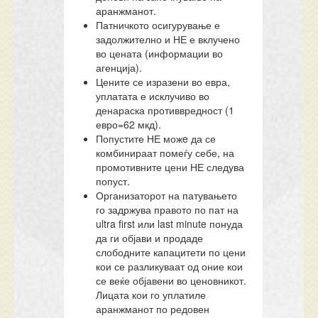
аранжманот.
Патничкото осигурување е
задолжително и НЕ е вклучено
во цената (информации во
агенција).
Цените се изразени во евра,
уплатата е исклучиво во
денараска противвредност (1
евро=62 мкд).
Попустите НЕ можe да се
комбинираат помеѓу себе, на
промотивните цени НЕ следува
попуст.
Организаторот на патувањето
го задржува правото по пат на
ultra first или last minute понуда
да ги објави и продаде
слободните капацитети по цени
кои се разликуваат од оние кои
се веќе објавени во ценовникот.
Лицата кои го уплатиле
аранжманот по редовен