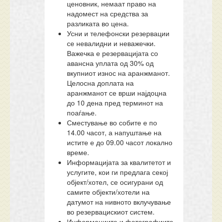
ценовник, немаат право на
надомест на средства за
разликата во цена.
Усни и телефонски резервации
се невалидни и неважечки.
Важечка е резервацијата со
авансна уплата од 30% од
вкупниот износ на аранжманот.
Целосна доплата на
аранжманот се врши најдоцна
до 10 дена пред терминот на
поаѓање.
Сместување во собите е по
14.00 часот, а напуштање на
истите е до 09.00 часот локално
време.
Информацијата за квалитетот и
услугите, кои ги предлага секој
објект/хотел, се осигурани од
самите објекти/хотели на
датумот на нивното вклучување
во резервацискиот систем.
Информациите и фотографиите