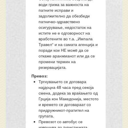
води грижа за важноста на
патните исправи и
задолжително да обезбеди
патничко-здравствено
осигурување, недостаток на
истите не е одговорност на
вработените во т.а. „Импала
Травел“ и на самата агенција и
поради кои НЕ можe да се
откаже аранжманот или да се
промени термин на
резервацијата.
Превоз:
Тргнувањето се договара
најдоцна 48 часа пред секоја
смена, додека за враќањето од
Грција кон Македонија, местото
и времето се договараат со
придружникот-пратител на
групата.
Превозот со автобус се
извршува до туристичката