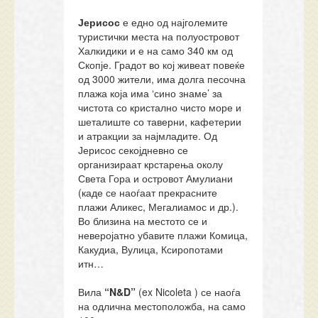
Јерисос
е едно од најголемите
туристички места на полуостровот
Халкидики и е на само 340 км од
Скопје. Градот во кој живеат повеќе
од 3000 жители, има долга песочна
плажа која има ‘сино знаме’ за
чистота со кристално чисто море и
шеталиште со таверни, кафетерии
и атракции за најмладите. Од
Јерисос секојдневно се
организираат крстарења околу
Света Гора и островот Амулиани
(каде се наоѓаат прекрасните
плажи Аликес, Мегалиамос и др.).
Во близина на местото се и
неверојатно убавите плажи Комица,
Какудиа, Вулица, Ксиропотами
итн…
Вила
“N&D”
(ex Nicoleta ) се наоѓа
на одлична местоположба, на само