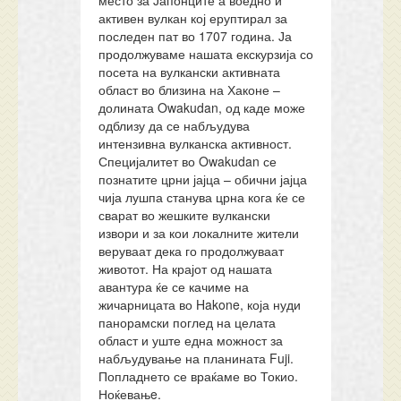
место за Јапонците а воедно и
активен вулкан кој еруптирал за
последен пат во 1707 година. Ја
продолжуваме нашата екскурзија со
посета на вулкански активната
област во близина на Хаконе –
долината Owakudan, од каде може
одблизу да се набљудува
интензивна вулканска активност.
Специјалитет во Owakudan се
познатите црни јајца – обични јајца
чија лушпа станува црна кога ќе се
сварат во жешките вулкански
извори и за кои локалните жители
веруваат дека го продолжуваат
животот. На крајот од нашата
авантура ќе се качиме на
жичарницата во Hakone, која нуди
панорамски поглед на целата
област и уште една можност за
набљудување на планината Fuji.
Попладнето се враќаме во Токио.
Ноќевањe.