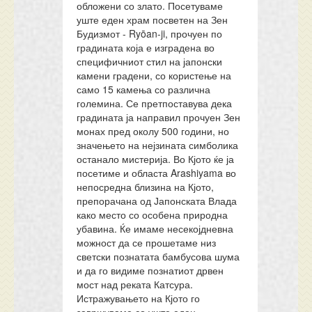
обложени со злато. Посетуваме
уште еден храм посветен на Зен
Будизмот - Ryōan-ji, прочуен по
градината која е изградена во
специфичниот стил на јапонски
камени градени, со користење на
само 15 камења со различна
големина. Се претпоставува дека
градината ја направил прочуен Зен
монах пред околу 500 години, но
значењето на нејзината симболика
останало мистерија. Во Кјото ќе ја
посетиме и областа Arashiyama во
непосредна близина на Кјото,
препорачана од Јапонската Влада
како место со особена природна
убавина. Ќе имаме несекојдневна
можност да се прошетаме низ
светски познатата бамбусова шума
и да го видиме познатиот дрвен
мост над реката Катсура.
Истражувањето на Кјото го