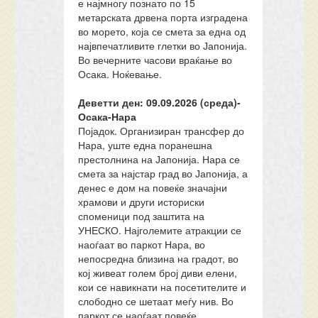
е најмногу познато по 15
метарската дрвена порта изградена
во морето, која се смета за една од
највпечатливите глетки во Јапонија.
Во вечерните часови враќање во
Осака. Ноќевање.
Деветти ден: 09.
0
9.202
6
(среда)-
Осака-Нара
Појадок. Организиран трансфер до
Нара, уште една поранешна
престолнина на Јапонија. Нара се
смета за најстар град во Јапонија, а
денес е дом на повеќе значајни
храмови и други историски
споменици под заштита на
УНЕСКО. Најголемите атракции се
наоѓаат во паркот Нара, во
непосредна близина на градот, во
кој живеат голем број диви елени,
кои се навикнати на посетителите и
слободно се шетаат меѓу нив. Во
паркот се наоѓаат повеќе