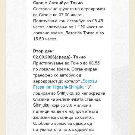
Скопје-Истанбул-Токио
Состанок на групата на аеродромот
во Скопје во 07.00 часот.
Полетување кон Истанбул во 08.45
часот, слетување во 11:20 часот по
локално време. Летот за Токио е во
15.50 часот.
Втор ден:
02.09.
20
26
(
среда
)
-
Токио
Пристигнување во Токио во 08.55
по локално време. Организиран
трансфер со автобус од
аеродромот до хотелот „
Sotetsu
Fresa Inn Higashi-Shinjuku
“ 3*,
лоциран во Shinjuku, во непосредна
близина на железничката станица
Shinjuku, која со 3.6 милиони
патници на ден е најпрометната
железничка станица во светот.
Слободно време за одмор од
патувањето, а потоа одиме на