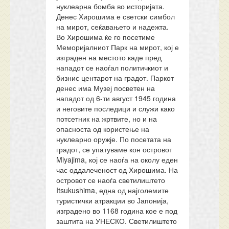
нуклеарна бомба во историјата.
Денес Хирошима е светски симбол
на мирот, сеќавањето и надежта.
Во Хирошима ќе го посетиме
Меморијалниот Парк на мирот, кој е
изграден на местото каде пред
нападот се наоѓал политичкиот и
бизнис центарот на градот. Паркот
денес има Музеј посветен на
нападот од 6-ти август 1945 година
и неговите последици и служи како
потсетник на жртвите, но и на
опасноста од користење на
нуклеарно оружје. По посетата на
градот, се упатуваме кон островот
Miyajima, кој се наоѓа на околу еден
час оддалеченост од Хирошима. На
островот се наоѓа светилиштето
Itsukushima, една од најголемите
туристички атракции во Јапонија,
изградено во 1168 година кое е под
заштита на УНЕСКО. Светилиштето