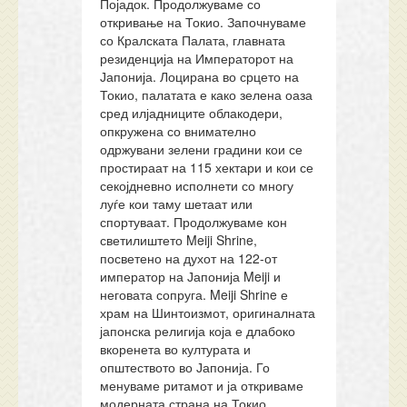
Појадок. Продолжуваме со
откривање на Токио. Започнуваме
со Кралската Палата, главната
резиденција на Императорот на
Јапонија. Лоцирана во срцето на
Токио, палатата е како зелена оаза
сред илјадниците облакодери,
опкружена со внимателно
одржувани зелени градини кои се
простираат на 115 хектари и кои се
секојдневно исполнети со многу
луѓе кои таму шетаат или
спортуваат. Продолжуваме кон
светилиштето Meiji Shrine,
посветено на духот на 122-от
император на Јапонија Meiji и
неговата сопруга. Meiji Shrine е
храм на Шинтоизмот, оригиналната
јапонска религија која е длабоко
вкоренета во културата и
општеството во Јапонија. Го
менуваме ритамот и ја откриваме
модерната страна на Токио.