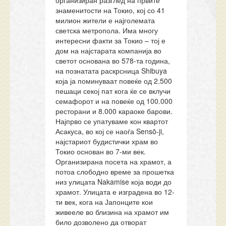
организиран разглед на првите
знаменитости на Токио, кој со 41
милион жители е најголемата
светска метропола. Има многу
интересни факти за Токио – тој е
дом на најстарата компанија во
светот основана во 578-та година,
на познатата раскрсница Shibuya
која ја поминуваат повеќе од 2.500
пешаци секој пат кога ќе се вклучи
семафорот и на повеќе од 100.000
ресторани и 8.000 караоке барови.
Најпрво се упатуваме кон квартот
Асакуса, во кој се наоѓа Sensō-ji,
најстариот будистички храм во
Токио основан во 7-ми век.
Организирана посета на храмот, а
потоа слободно време за прошетка
низ улицата Nakamise која води до
храмот. Улицата е изградена во 12-
ти век, кога на Јапонците кои
живееле во близина на храмот им
било дозволено да отворат