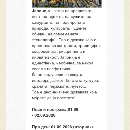
Јапонија
- земја на црешовиот
цвет, на гејшите, на сушите, на
самураите, на недопрената
природа, културата, чудните
обичаи, најсовремената
технологија... Тоа е држава која е
преполна со контрасти, традиција и
современост, дисциплина и
иновативност. Јапонија е
единствена, необична, за некои
сосема несфатлива.
Ќе невоодушеви со својата
историја, јазикот, богатата култура,
храната, пејзажите, луѓето...
Тоа е дефинитивно државата која
морате да ја посетите!
План и програма:01.09.
- 02.09.2026.
Прв ден: 0
1
.0
9
.
20
26
(
вторник
)
-