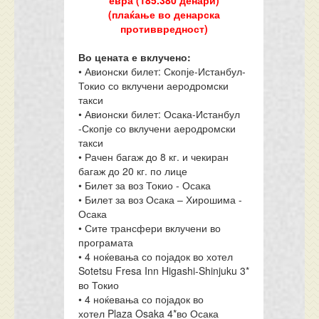
евра (
185
.
38
0 денари)
(плаќање во денарска
противвредност)
Во цената е вклучено:
• Авионски билет: Скопје-Истанбул-
Токио со вклучени аеродромски
такси
• Авионски билет: Осака-Истанбул
-Скопје со вклучени аеродромски
такси
• Рачен багаж до 8 кг. и чекиран
багаж до 20 кг. по лице
• Билет за воз Токио - Осака
• Билет за воз Осака – Хирошима -
Осака
• Сите трансфери вклучени во
програмата
• 4 ноќевања со појадок во хотел
Sotetsu Fresa Inn Higashi-Shinjuku 3*
во Токио
• 4 ноќевања со појадок во
хотел Plaza Osaka 4*во Осака