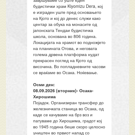
завршуваме со уште еден
будистички храм Kiyomizu Dera, кој
е изграден уште пред основањето
на Кјото и кој до денес служи како
центар за обука на монасите од
јапонската Тендаи будистичка
школа, основана во 806 година.
Локацијата на храмот во подножјето
на планината Отова, и неговата
голема дрвена платформа нудат
прекрасен поглед на Кјото од
височина. Во попладневните часови
се враќаме во Осака. Ноќевање.
Осми ден:
08.
0
9.202
6
(вторник)-
Осака-
Хирошима
Појадок. Организиран трансфер до
железничката станица во Осака, од
каде се качуваме на брз воз и
патуваме до Хирошима, градот кој
во 1945 година беше скоро целосно
уништен во првиот напад со