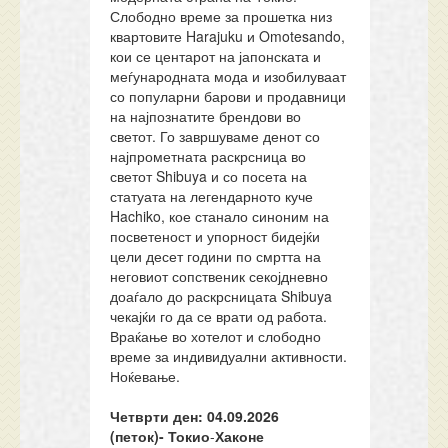
Слободно време за прошетка низ
квартовите Harajuku и Omotesando,
кои се центарот на јапонската и
меѓународната мода и изобилуваат
со популарни барови и продавници
на најпознатите брендови во
светот. Го завршуваме денот со
најпрометната раскрсница во
светот Shibuya и со посета на
статуата на легендарното куче
Hachiko, кое станало синоним на
посветеност и упорност бидејќи
цели десет години по смртта на
неговиот сопственик секојдневно
доаѓало до раскрсницата Shibuya
чекајќи го да се врати од работа.
Враќање во хотелот и слободно
време за индивидуални активности.
Ноќевање.
Четврти ден: 04.09.2026
(петок)-
Токио
-
Хаконе