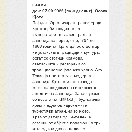
Седми
ден:
07
.
09
.202
6
(понеделник)-
Осака-
Кјото
Појадок. Организиран трансфер до
Кјото кој бил седиште на
императорот и главен град на
Јапонија во периодот од 794 до
1868 година. Кјото денес е центар
на јапонската традиција и култура,
богат со стотици храмови,
светилишта и ресторани со
традиционална јапонска храна. Ако
Токио ја претставува модерна
Јапонија, Кјото е местото каде
може да се доживее вистинската,
автентична Јапонија. Започнуваме
со посета на Kinkaku-ji, будистички
храм и една од најголемите
туристички атракции во Кјото.
Храмот датира од 14-ти век, а
сегашниот објект е павилјон на три
ката од кои два се целосно