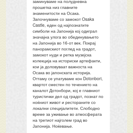
заминуваме на полудневна
прошетка низ главните
знаменитости на Осака.
Започнуваме со замокот Osaka
Castle, еден од најпознатите
симболи на Јапонија кој одиграл
значајна улога во обединувањето
на Јапонија во 16-от век. Покрај
панорамскиот поглед на градот,
замокот нуди и ретка музејска
колекција на историски артефакти,
кои ја доловуваат важноста на
Осака во јапонската историја.
Оттаму се упатуваме кон Dotonbori,
квартот сместен по течението на
каналот Дотонбори, кој е главниот
туристички дел од градот, познат по
ноќниот живот и рестораните со
локални специјалитети. Слободно
време за уживање во атмосферата
на третиот најголем град во
Јапонија. Ноќевање.