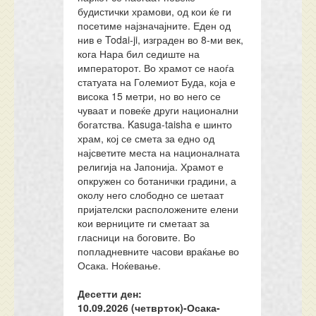
будистички храмови, од кои ќе ги
посетиме најзначајните. Еден од
нив е Todai-ji, изграден во 8-ми век,
кога Нара бил седиште на
императорот. Во храмот се наоѓа
статуата на Големиот Буда, која е
висока 15 метри, но во него се
чуваат и повеќе други национални
богатства. Kasuga-taisha е шинто
храм, кој се смета за едно од
најсветите места на националната
религија на Јапонија. Храмот е
опкружен со ботанички градини, а
околу него слободно се шетаат
пријателски расположените елени
кои верниците ги сметаат за
гласници на боговите. Во
попладневните часови враќање во
Осака. Ноќевање.
Десетти ден:
10.
0
9.202
6
(четврток)-
Осака-