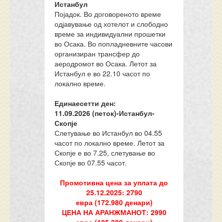
Истанбул
Појадок. Во договореното време
одјавување од хотелот и слободно
време за индивидуални прошетки
во Осака. Во попладневните часови
организиран трансфер до
аеродромот во Осака. Летот за
Истанбул е во 22.10 часот по
локално време.
Единаесетти ден:
11.
0
9.202
6
(петок)-
Истанбул-
Скопје
Слетување во Истанбул во 04.55
часот по локално време. Летот за
Скопје е во 7.25, слетување во
Скопје во 07.55 часот.
Промотивна цена за уплата до
2
5
.12.2025:
279
0
евра
(
172
.9
80
денари)
ЦЕНА НА АРАНЖМАНОТ
:
299
0