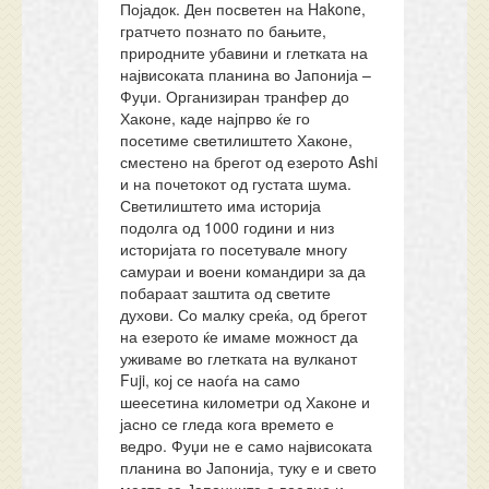
Појадок. Ден посветен на Hakone,
гратчето познато по бањите,
природните убавини и глетката на
највисоката планина во Јапонија –
Фуџи. Организиран транфер до
Хаконе, каде најпрво ќе го
посетиме светилиштето Хаконе,
сместено на брегот од езерото Ashi
и на почетокот од густата шума.
Светилиштето има историја
подолга од 1000 години и низ
историјата го посетувале многу
самураи и воени командири за да
побараат заштита од светите
духови. Со малку среќа, од брегот
на езерото ќе имаме можност да
уживаме во глетката на вулканот
Fuji, кој се наоѓа на само
шеесетина километри од Хаконе и
јасно се гледа кога времето е
ведро. Фуџи не е само највисоката
планина во Јапонија, туку е и свето