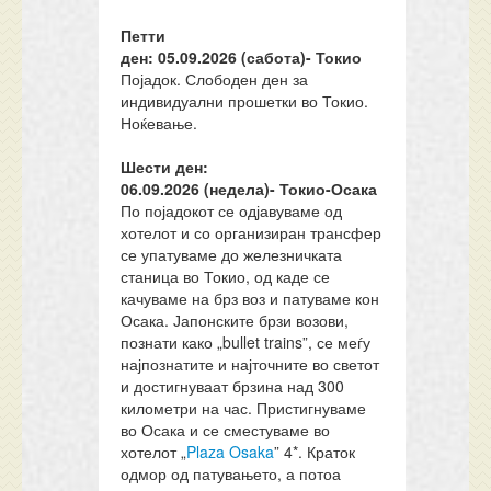
Петти
ден:
05
.
09
.202
6
(сабота)-
Токио
Појадок. Слободен ден за
индивидуални прошетки во Токио.
Ноќевање.
Шести ден:
06.
0
9.202
6
(недела)-
Токио-Осака
По појадокот се одјавуваме од
хотелот и со организиран трансфер
се упатуваме до железничката
станица во Токио, од каде се
качуваме на брз воз и патуваме кон
Осака. Јапонските брзи возови,
познати како „bullet trains”, се меѓу
најпознатите и најточните во светот
и достигнуваат брзина над 300
километри на час. Пристигнуваме
во Осака и се сместуваме во
хотелот „
Plaza Osaka
” 4*. Краток
одмор од патувањето, а потоа