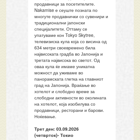
продавници за посетителите.
Nakamise е сеуште позната по
многуте продавнички со сувенири и
традиционални јапонски
специјалитети. Оттаму се
упатуваме кон Tokyo Skytree,
телевизиска кула која со висина од
634 метри своевремено била
највисоката градба во Јапонија и
третата највисока во светот. Од
оваа кула ќе имаме уникатна
можност да уживаме во
панорамската глетка на главниот
град на Јапонија. Враќање во
хотелот и слободно време за
слободни активности во околината
на хотелот, која изобилува со
продавници, ресторани и барови.
Ноќевање.
Трет ден: 03.
09.20
26
(
четврток)-
Токио