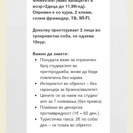
ФАМИЛИИ (макс капацитет 6
возр+2деца до 11,99год).
Опремен е со кујна, 2 клими,
голем фрижидер, ТВ, WI-FI.
Доколку престојуваат 2 лица во
трокреветна соба, се одзема
10еур.
Важно да знаете:
Понудата важи за ограничен
број студија/апп во
претпродажба; може да биде
повлечена без најава.
Интернетот во објектот – без
гаранција за брзина/квалитет.
Цените се за наем на студио/
апп за 7 ноќевања (без превоз).
Плаќање во денарска
противвредност (1€ = 62 ден.).
Туристичка такса: 2€ по соба/
ден – се плаќа во објектот.