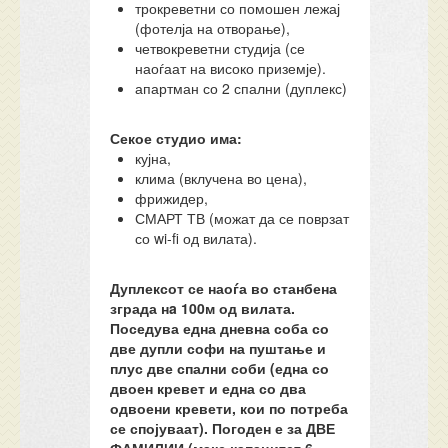
трокреветни со помошен лежај
(фотелја на отворање),
четвокреветни студија (се
наоѓаат на високо приземје).
апартман со 2 спални (дуплекс)
Секое студио има:
кујна,
клима (вклучена во цена),
фрижидер,
СМАРТ ТВ (можат да се поврзат
со wi-fi од вилата).
Дуплексот се наоѓа во станбена
зграда нa 100м од вилата.
Поседува една дневна соба со
две дупли софи на пуштање и
плус две спални соби (една со
двоен кревет и една со два
одвоени кревети, кои по потреба
се спојуваат). Погоден е за ДВЕ