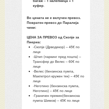
багаж
–
1 налепница = 1
куфер
.
Во цената не е вклучен превоз.
Повратен превоз до Паралија
чини:
ЦЕНА ЗА ПРЕВОЗ од Скопје за
Пиериа:
-Скопје (Дрводекор) – 45€ по
лице
-Штип (паркинг пред пошта) –
Трансфер до Велес – 60€ по
лице
-Велес (бензинска пумпа,
Макпетрол кружен тек) – 45€ по
лице
-Неготино (бензинска пумпа,
Неготино) – 45€ по лице
-Граничен премин(бензинска
пумпа Шимов) – 45€ по лице