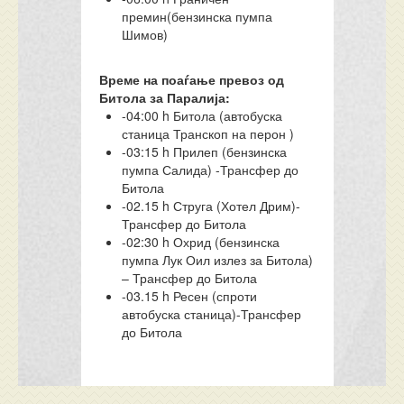
премин(бензинска пумпа
Шимов)
Време на поаѓање превоз од
Битола за Паралија:
-04:00 h Битола (автобуска
станица Транскоп на перон )
-03:15 h Прилеп (бензинска
пумпа Салида) -Трансфер до
Битола
-02.15 h Струга (Хотел Дрим)-
Трансфер до Битола
-02:30 h Охрид (бензинска
пумпа Лук Оил излез за Битола)
– Трансфер до Битола
-03.15 h Ресен (спроти
автобуска станица)-Трансфер
до Битола