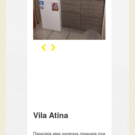
Vila Atina
Паралија има одлична локација под