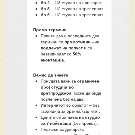
бр.2
– 1/3 студио на прв спрат
бр.5
– 1/2 студио на трет спрат
бр.6
– 1/2 студио на трет спрат
Промо термини
Првите два и последните два
термини се
промотивни
–
не
подлежат на попуст
и се
резервираат со
50%
аконтација
.
Важно да знаете
Понудата важи за
ограничен
број студија во
претпродажба
; може да биде
повлечена без најава.
Интернетот
во објектот – без
гаранција за брзина/квалитет.
Цените се за
наем на студио
за 7 ноќевања
(без превоз).
Плаќање во денарска