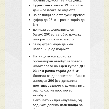
противвредност (1€ = 62 ден.).
Туристичка такса:
2€ по соба/
ден – се плаќа во објектот.
За патници со автобуски превоз:
куфер до 23 кг + рачна торба до
6 кг
доплата за дополнителен
багаж: 20€ во автобус доколку
има расположливо место
секој куфер мора да има
налепница од водичот
Патниците кои користат
организиран автобуски превоз
имаат право на
еден куфер ДО
23 кг и рачна торба до 6 кг
.
Доплата за дополнителен багаж
изнесува
20€ (во денарска
противвредност)
, доколку има
расположлив простор во
автобусот.
Секој патник при качување, од
водичот, добива
налепница за