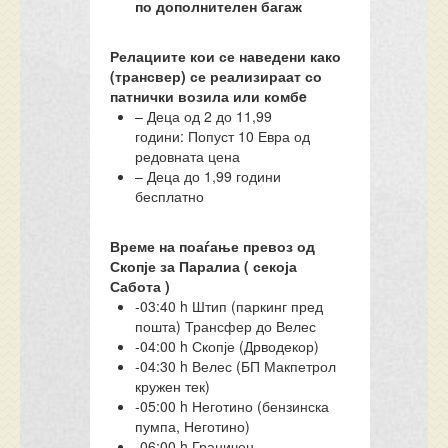
по дополнителен багаж
Релациите кои се наведени како
(трансвер) се реализираат со
патнички возила или комбe
– Деца од 2 до 11,99
години: Попуст 10 Евра од
редовната цена
– Деца до 1,99 години
бесплатно
Време на поаѓање превоз од
Скопје за Паралиа ( секоја
Сабота )
-03:40 h Штип (паркинг пред
пошта) Трансфер до Велес
-04:00 h Скопје (Дрводекор)
-04:30 h Велес (БП Макпетрол
кружен тек)
-05:00 h Неготино (бензинска
пумпа, Неготино)
-06:00 h Граничен