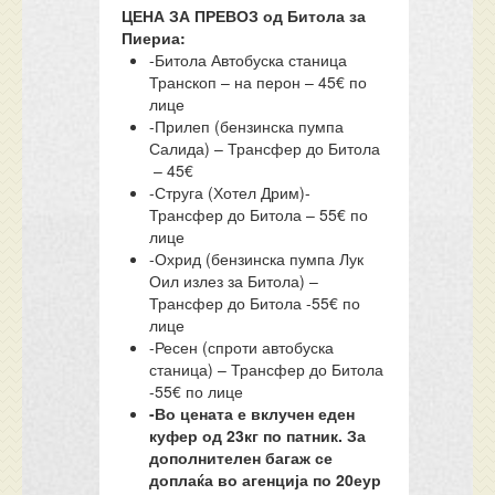
ЦЕНА ЗА ПРЕВОЗ од Битола за
Пиериа:
-Битола Автобуска станица
Транскоп – на перон – 45€ по
лице
-Прилеп (бензинска пумпа
Салида) – Трансфер до Битола
– 45€
-Струга (Хотел Дрим)-
Трансфер до Битола – 55€ по
лице
-Охрид (бензинска пумпа Лук
Оил излез за Битола) –
Трансфер до Битола -55€ по
лице
-Ресен (спроти автобуска
станица) – Трансфер до Битола
-55€ по лице
-Во цената е вклучен еден
куфер од 23кг по патник. За
дополнителен багаж се
доплаќа во агенција по 20еур