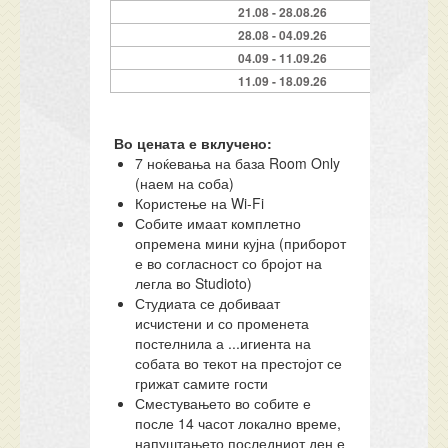
21.08 - 28.08.26
28.08 - 04.09.26
04.09 - 11.09.26
11.09 - 18.09.26
Во цената е вклучено:
7 ноќевања на база Room Only
(наем на соба)
Користење на Wi-Fi
Собите имаат комплетно
опремена мини кујна (приборот
е во согласност со бројот на
легла во Studioto)
Студиата се добиваат
исчистени и со променета
постелнила а ...игиента на
собата во текот на престојот се
грижат самите гости
Сместувањето во собите е
после 14 часот локално време,
напуштањето последниот ден е