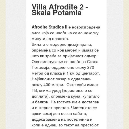
Villa Afrodite 2 -
Skala Potamia
Afrodite Studios II
е новоизградена
вила која се наоѓа на само неколку
минути од плажата.
Вилата е модерно дизајнирана,
опремена со нов мебел и имаат се
што ви треба за пријатниот одмор.
Ова сместување се наоѓа во Скала
Потамија, оддалечено околу 270
метри од плажа и 1 км од центарот.
Најблискиот пазар е оддалечен
околу 400 метри. Сите соби имаат
ТВ, клима уред (користење е со
доплата), опремена кујна, купатило
и балкон. На гостите им е достапен
и интернет пристап. Чистењето се
врши секој ден освен сабота,
додека замена на постелнина и
крпи е еднаш во текот на престојот