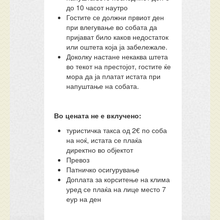
до 10 часот наутро
Гостите се должни првиот ден
при влегување во собата да
пријават било каков недостаток
или оштета која ја забележале.
Доколку настане некаква штета
во текот на престојот, гостите ќе
мора да ја платат истата при
напуштање на собата.
Во цената не е вклучено:
туристичка такса од 2€ по соба
на ноќ, истата се плаќа
директно во објектот
Превоз
Патничко осигурување
Доплата за корситење на клима
уред се плаќа на лице место 7
еур на ден