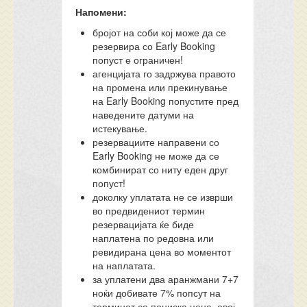
Напомени:
бројот на соби кој може да се
резервира со Early Booking
попуст е ограничен!
агенцијата го задржува правото
на промена или прекинување
на Early Booking попустите пред
наведените датуми на
истекување.
резервациите направени со
Early Booking не може да се
комбинират со ниту еден друг
попуст!
доколку уплатата не се изврши
во предвидениот термин
резервацијата ќе биде
наплатена по редовна или
ревидирана цена во моментот
на наплатата.
за уплатени два аранжмани 7+7
ноќи добивате 7% попсут на
терминот со пониска цена, овој