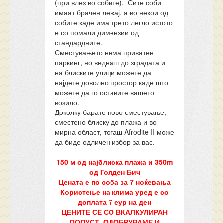
(при влез во собите). Сите соби
имаат брачен лежај, а во некои од
собите каде има трето легло истото
е со помали димензии од
стандардните.
Сместувањето нема приватен
паркинг, но веднаш до зградата и
на блиските улици можете да
најдете доволно простор каде што
можете да го оставите вашето
возило.
Доколку барате ново сместување,
сместено блиску до плажа и во
мирна област, тогаш Afrodite II може
да биде одличен избор за вас.
150 м од најблиска плажа и 350m
од Голден Бич
Цената е по соба за 7 ноќевања
Користење на клима уред е со
доплата 7 еур на ден
ЦЕНИТЕ СЕ СО ВКАЛКУЛИРАН
ПОПУСТ, ОДОБРУВАМЕ И