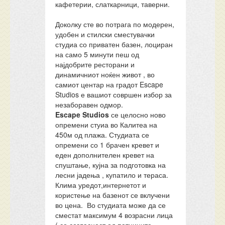
кафетерии, слаткарници, таверни.
Доколку сте во потрага по модерен,
удобен и стилски сместувачки
студиа со приватен базен, лоциран
на само 5 минути пеш од
најдобрите ресторани и
динамичниот ноќен живот , во
самиот центар на градот Escape
Studios е вашиот совршен избор за
незаборавен одмор.
Escape Studios
се целосно ново
опремени стуиа во Калитеа на
450м од плажа. Студиата се
опремени со 1 брачен кревет и
еден дополнителен кревет на
спуштање, кујна за подготовка на
лесни јадења , купатило и тераса.
Клима уредот,интернетот и
користење на базенот се вклучени
во цена. Во студиата може да се
сместат максимум 4 возрасни лица