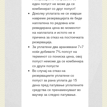
еден попуст не може да се
комбинират со друг попуст!
Доколку уплатата не се изврши
навреме резервацијата ќе биде
наплатена по редовна или
ревидирана цена во моментот
на наплатата и истото не е
причина за отказ на постоечката
резервација.
За уплатени два аранжмани 7+7
ноќи добивате 7% попсут на
терминот со пониска цена, овој
попуст неможе да се комбинира
со други попусти
Во случај на отказ на
резервациите уплатени со
попуст за рана уплата до 15
дена пред патување уплатените
средства се пренаменуваат во
ваучер за следно патување.