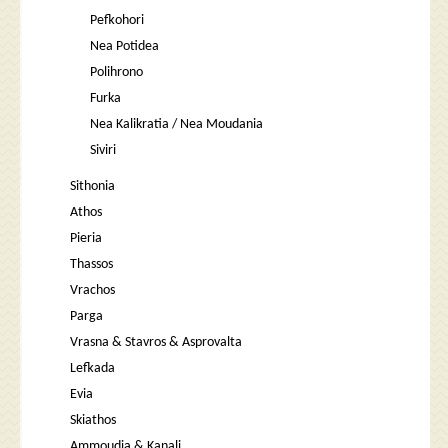
Pefkohori
Nea Potidea
Polihrono
Furka
Nea Kalikratia / Nea Moudania
Siviri
Sithonia
Athos
Pieria
Thassos
Vrachos
Parga
Vrasna & Stavros & Asprovalta
Lefkada
Evia
Skiathos
Ammoudia & Kanali