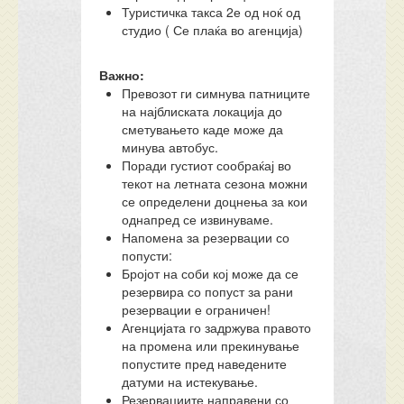
Туристичка такса 2е од ноќ од
студио ( Се плаќа во агенција)
Важно:
Превозот ги симнува патниците
на најблиската локација до
сметувањето каде може да
минува автобус.
Поради густиот сообраќај во
текот на летната сезона можни
се определени доцнења за кои
однапред се извинуваме.
Напомена за резервации со
попусти:
Бројот на соби кој може да се
резервира со попуст за рани
резервации е ограничен!
Агенцијата го задржува правото
на промена или прекинување
попустите пред наведените
датуми на истекување.
Резервациите направени со