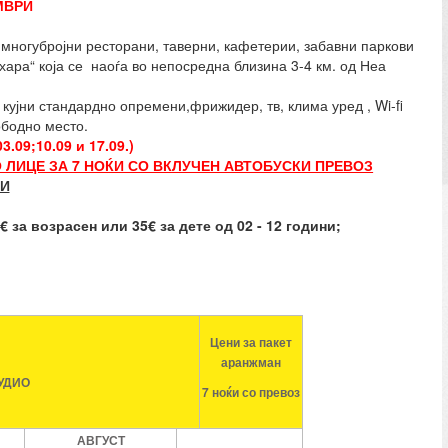
КЕМВРИ
 многубројни ресторани, таверни, кафетерии, забавни паркови
ара“ која се наоѓа во непосредна близина 3-4 км. од Неа
кујни стандардно опремени,фрижидер, тв, клима уред , Wi-fi
ободно место.
03.09;10.09 и 17.09.)
 ЛИЦЕ ЗА 7 НОЌИ СО ВКЛУЧЕН АВТОБУСКИ ПРЕВОЗ
ЌИ
за возрасен или 35€ за дете од 02 - 12 години;
Цени за пакет
аранжман
ТУДИО
7 ноќи со превоз
АВГУСТ