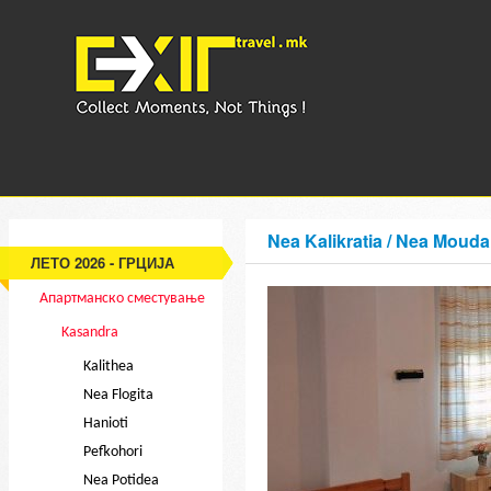
Nea Kalikratia / Nea Mouda
ЛЕТО 2026 - ГРЦИЈА
Апартманско сместување
Kasandra
Kalithea
Nea Flogita
Hanioti
Pefkohori
Nea Potidea