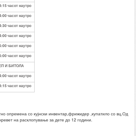
3:
15
часот наутро
4:
00
часот наутро
4
:
3
0
часот наутро
4
:
0
0
часот наутро
5:
0
0
часот наутро
6:00
часот наутро
ЛЕП И БИТОЛА
4:00 часот наутро
3:15 часот наутро
тно опремена со кујнски инвентар,фрижидер ,купатило со вц.Од
кревет на расклопување за дете до 12 години.