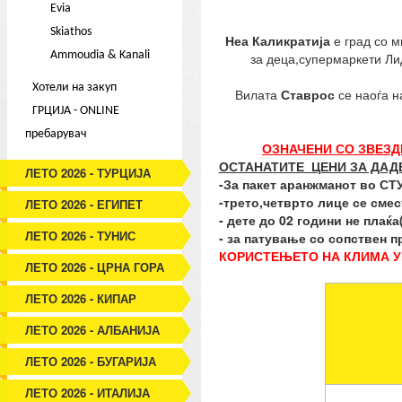
Evia
Skiathos
Неа Каликратија
е град со м
Ammoudia & Kanali
за деца,супермаркети Ли
Хотели на закуп
Вилата
Ставрос
се наоѓа н
ГРЦИЈА - ONLINE
пребарувач
ОЗНАЧЕНИ СО ЗВЕЗ
ОСТАНАТИТЕ ЦЕНИ ЗА ДАДЕ
ЛЕТО 2026 - ТУРЦИЈА
-За пакет аранжманот во С
-трето,четврто лице се смес
ЛЕТО 2026 - ЕГИПЕТ
- дете до 02 години не плаќ
ЛЕТО 2026 - ТУНИС
- за патување со сопствен п
КОРИСТЕЊЕТО НА КЛИМА У
ЛЕТО 2026 - ЦРНА ГОРА
ЛЕТО 2026 - КИПАР
ЛЕТО 2026 - АЛБАНИЈА
ЛЕТО 2026 - БУГАРИЈА
ЛЕТО 2026 - ИТАЛИЈА