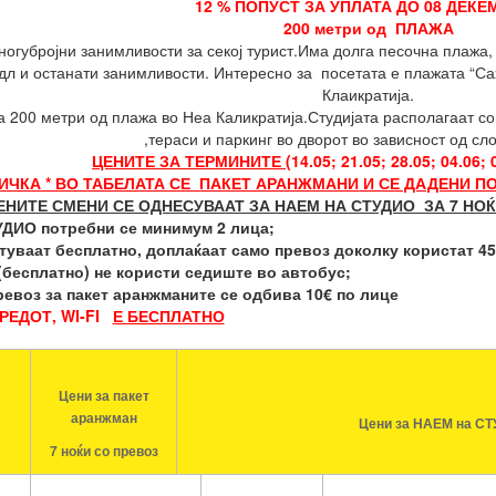
12 % ПОПУСТ ЗА УПЛАТА ДО 08 ДЕ
200 метри од ПЛАЖА
ногубројни занимливости за секој турист.Има долга песочна плажа,
дл и останати занимливости. Интересно за посетата е плажата “Сах
Клаикратија.
а 200 метри од плажа во Неа Каликратија.Студијата располагаат со 
,тераси и паркинг во дворот во зависност од сл
ЦЕНИТЕ ЗА ТЕРМИНИТЕ (
14.05; 21.05; 28.05; 04.06; 
ДИЧКА
*
ВО ТАБЕЛАТА СЕ
ПАКЕТ АРАНЖМАНИ
И СЕ ДАДЕНИ ПО
НИТЕ СМЕНИ СЕ ОДНЕСУВААТ ЗА НАЕМ НА СТУДИО ЗА 7 НО
ТУДИО потребни се минимум
2
лица;
туваат бесплатно, доплаќаат само превоз доколку користат 45€ 
а(бесплатно) не користи седиште во автобус;
ревоз за пакет аранжманите се одбива 10€ по лице
РЕДОТ, WI-FI
Е БЕСПЛАТНО
Цени за пакет
аранжман
Цени за НАЕМ на С
7 ноќи со превоз