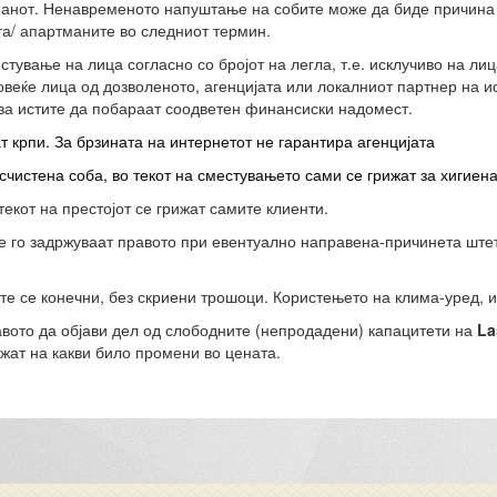
анот. Ненавременото напуштање на собите може да биде причина 
ата/ апартманите во следниот термин.
тување на лица согласно со бројот на легла, т.е. исклучиво на лиц
овеќе лица од дозволеното, агенцијата или локалниот партнер на ис
за истите да побараат соодветен финансиски надомест.
 крпи. За брзината на интернетот не гарантира агенцијата
счистена соба, во текот на сместувањето сами се грижат за хигиен
текот на престојот се грижат самите клиенти.
е го задржуваат правото при евентуално направена-причинета штет
те се конечни, без скриени трошоци.
Користењето
на клима-уред, 
авото да објави дел од слободните (непродадени) капацитети на
La
жат на какви било промени во цената.