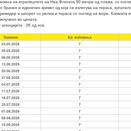
изина на игралиштето на Неа Флогита 50 метри од плажа, со погле
о брачен и единечен кревет од која се излегува на тераса, купатило
рижидер и шпорет со релна и тераса со поглед на море. Климата и
вклучено во цената.
 агенцијата - 2€ од ноќ.
Термини
Бр. ноќевања
23.05.2026
7
30.05.2026
7
06.06.2026
7
13.06.2026
7
20.06.2026
7
27.06.2026
7
04.07.2026
7
11.07.2026
7
18.07.2026
7
25.07.2026
7
01.08.2026
7
08.08.2026
7
15.08.2026
7