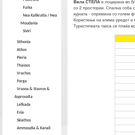
Вила СТЕЛА
е лоцирана во бл
со 2 простории. Спална соба с
Furka
кујната - опремена со голем ф
Nea Kalikratia / Nea
Користење на клима уредот е 
Moudania
Туристичката такса се плаќа во
Siviri
Sithonia
Athos
Pieria
Thassos
Vrachos
Parga
Vrasna & Stavros &
Asprovalta
Lefkada
Evia
Skiathos
Ammoudia & Kanali