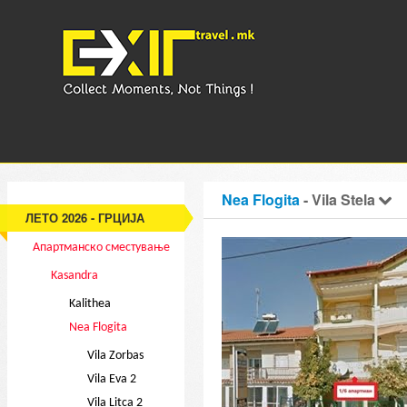
Nea Flogita
- Vila Stela
ЛЕТО 2026 - ГРЦИЈА
Апартманско сместување
Kasandra
Kalithea
Nea Flogita
Vila Zorbas
Vila Eva 2
Vila Litca 2