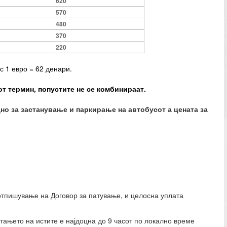
620
570
480
370
220
с 1 евро = 62 денари.
от термин, попустите не се комбинираат.
дно за застанување и паркирање на автобусот а цената за
отпишување на Договор за патување, и целосна уплата
тањето на истите е најдоцна до 9 часот по локално време