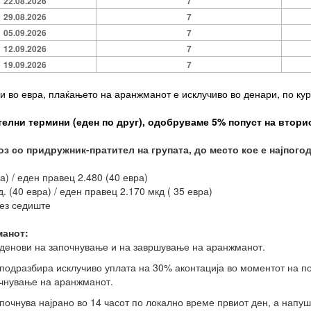
22.08.2026
7
29.08.2026
7
05.09.2026
7
12.09.2026
7
19.09.2026
7
и во евра, плаќањето на аранжманот е исклучиво во денари, по кур
телни термини (еден по друг), одобруваме
5
% попуст на втори
з со придружник-пратител на групата, до место кое е најпого
а) / еден правец 2.480 (40 евра)
. (40 евра) / еден правец 2.170 мкд ( 35 евра)
без седиште
манот
:
 денови на започнување и на завршување на аранжманот.
 подразбира исклучиво уплата на 30% аконтација во моментот на п
очнување на аранжманот.
очнува најрано во 14 часот по локално време првиот ден, а напуш