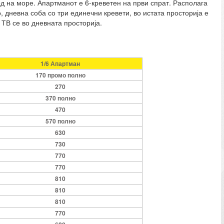
д на море. Апартманот е 6-креветен на први спрат. Располага
, дневна соба со три единечни кревети, во истата просторија е
 ТВ се во дневната просторија.
1/6 Апартман
170 промо полно
270
370 полно
470
570 полно
630
730
770
770
810
810
810
770