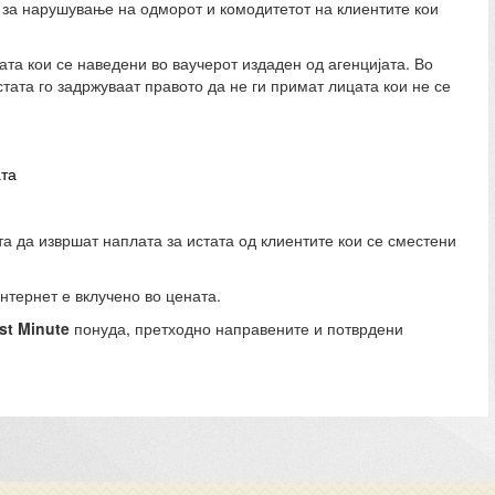
за нарушување на одморот и комодитетот на клиентите кои
ата кои се наведени во ваучерот издаден од агенцијата. Во
тата го задржуваат правото да не ги примат лицата кои не се
ата
а да извршат наплата за истата од клиентите кои се сместени
интернет
е вклучено во цената
.
st Minute
понуда, претходно направените и потврдени