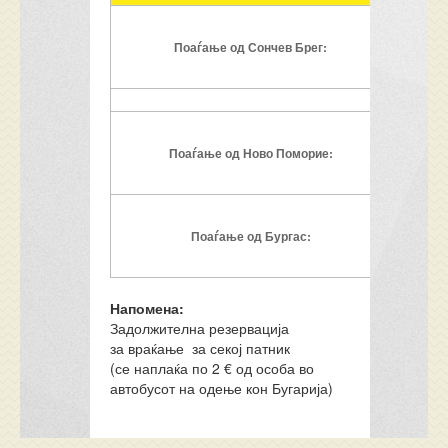
Поаѓање од Сончев Брег:
Поаѓање од Ново Поморие:
Поаѓање од Бургас:
Напомена:
Задолжителна резервација
за враќање за секој патник
(се наплаќа по 2 € од особа во
автобусот на одење кон Бугарија)