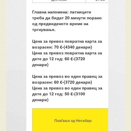
Главна напомена: патниците
треба да бидат 20 минути порано
од предвиденото време на
тргнување.
Цена за превоз повратна карта за
возрасен:
70
€-(4
34
0 денари)
Цена за превоз повратна карта за
дете до 12 год: 60 €-(
3
720
денари)
Цена за превоз во еден правец за
возрасен: 6
0
€-(
3
720 денари)
Цена за превоз во еден правец за
дете до 12 год: 50 €-(3100
денари)
Поаѓање од Несебар: