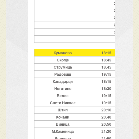
22.07.2026
24.07.2026
26.07.2026
28.07.2026
30.07.2026
Куманово
18:15
Скопје
18:45
Струмица
18:45
Радовиш
19:15
Кавадарци
18:15
Неготино
18:30
Велес
19:15
Свети Николе
19:15
Штип
20:
10
Кочани
20:
4
0
Виница
2
0
:
5
0
М.Каменица
21:2
0
Делчево
2
1
:
5
0