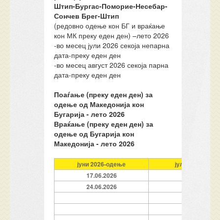
Штип-Бургас-Поморие-Несебар-
Сончев Брег-Штип
(редовно одење кон БГ и враќање
кон МК преку еден ден) –лето 2026
-во месец јули 2026 секоја непарна
дата-преку еден ден
-во месец август 2026 секоја парна
дата-преку еден ден
Поаѓање (преку еден ден) за
одење од Македонија кон
Бугарија - лето 2026
Враќање (преку еден ден) за
одење од Бугарија кон
Македонија
- лето 2026
јуни 2026-
одење
јули 2026-
оде
17.06.2026
01.07.2026
24.06.2026
05.07.2026
09.07.2026
11.07.2026