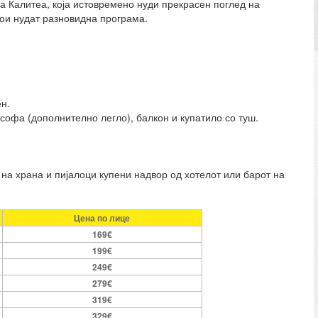
на Калитеа, која истовремено нуди прекрасен поглед на
кои нудат разновидна програма.
н.
софа (дополнително легло), балкон и купатило со туш.
а храна и пијалоци купени надвор од хотелот или барот на
Цена по лице
169€
199€
249€
279€
319€
329€