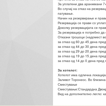
За уплатени два аранжмани 7+7
Во случај на отказ на резерва
патување.
Начин на резервирање и прави
Резервација се прави со уплат
Доколку резервацијата се пра
За резервација е потребно да
Отказни трошоци (надомест во
за отказ од 60 до 45 дена пре
за отказ од 44 до 30 дена пре
за отказ од 29 до 20 дена пре
за отказ од 19 до 15 дена пре
за отказ од 14 до 0 дена пред
За хотелот:
Хотелот има одлична локација,
Заливот Торонеос. Во близина 
Сместување
Сместување:Стандардна Двокре
Вид на дополнително легло: ка