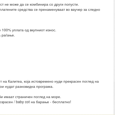
ст не може да се комбинира со други попусти.
уплатените средства се пренаменуваат во ваучер за следно
 100% уплата од вкупниот износ.
а раѓање.
от на Калитеа, која истовремено нуди прекрасен поглед на
кои нудат разновидна програма.
и имаат страничен поглед на море.
зрасен / baby cot на барање - бесплатно!