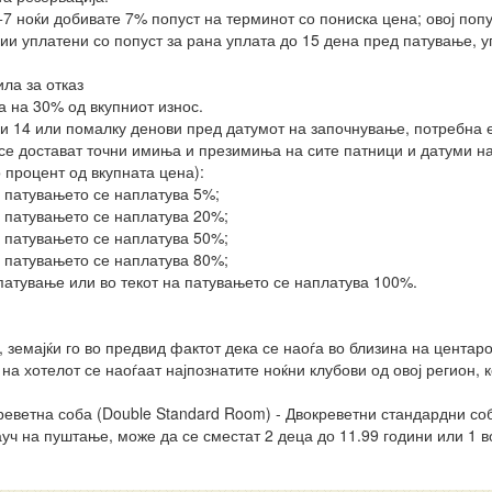
 ноќи добивате 7% попуст на терминот со пониска цена; овој попу
ции уплатени со попуст за рана уплата до 15 дена пред патување, 
ла за отказ
а на 30% од вкупниот износ.
ви 14 или помалку денови пред датумот на започнување, потребна е
 се достават точни имиња и презимиња на сите патници и датуми н
 процент од вкупната цена):
д патувањето се наплатува 5%;
д патувањето се наплатува 20%;
д патувањето се наплатува 50%;
д патувањето се наплатува 80%;
 патување или во текот на патувањето се наплатува 100%.
 земајќи го во предвид фактот дека се наоѓа во близина на центар
на хотелот се наоѓаат најпознатите ноќни клубови од овој регион, 
ветна соба (Double Standard Room) - Двокреветни стандардни соб
уч на пуштање, може да се сместат 2 деца до 11.99 години или 1 во