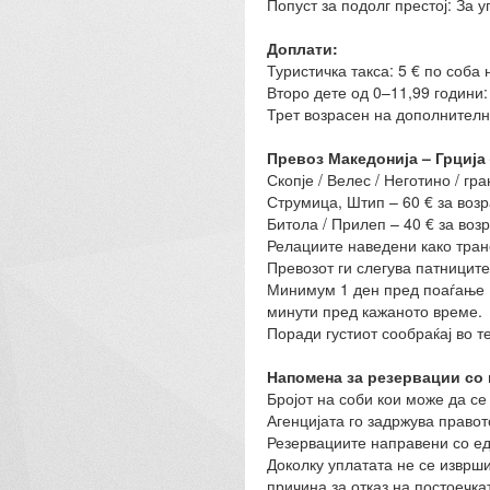
Попуст за подолг престој: За
Доплати:
Туристичка такса: 5 € по соба н
Второ дете од 0–11,99 години:
Трет возрасен на дополнително
Превоз Македонија – Грција
Скопје / Велес / Неготино / гр
Струмица, Штип – 60 € за возр
Битола / Прилеп – 40 € за возр
Релациите наведени како тран
Превозот ги слегува патниците
Минимум 1 ден пред поаѓање В
минути пред кажаното време.
Поради густиот сообраќај во 
Напомена за резервации со 
Бројот на соби кои може да се
Агенцијата го задржува право
Резервациите направени со ед
Доколку уплатата не се изврш
причина за отказ на постоечка