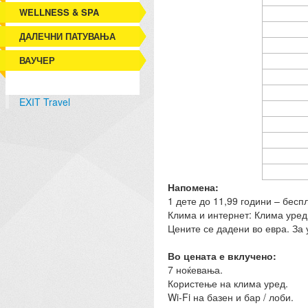
WELLNESS & SPA
ДАЛЕЧНИ ПАТУВАЊА
ВАУЧЕР
EXIT Travel
Напомена:
1 дете до 11,99 години – бесп
Клима и интернет: Клима уред 
Цените се дадени во евра. За 
Во цената е вклучено:
7 ноќевања.
Користење на клима уред.
Wi-Fi на базен и бар / лоби.