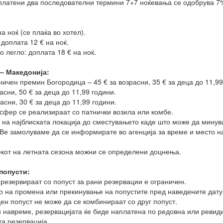
 уплатени два последователни термини 7+7 ноќевања се одобрува 7
а ноќ (се плаќа во хотел).
 доплата 12 € на ноќ.
 легло: доплата 18 € на ноќ.
 – Македонија:
аничен премин Богородица – 45 € за возрасни, 35 € за деца до 11,99
асни, 50 € за деца до 11,99 години.
асни, 30 € за деца до 11,99 години.
сфер се реализираат со патнички возила или комбе.
 на најблиската локација до сместувањето каде што може да минув
е замолуваме да се информирате во агенција за време и место на
текот на летната сезона можни се определени доцнења.
попусти:
 резервираат со попуст за рани резервации е ограничен.
то на промена или прекинување на попустите пред наведените дату
ен попуст не може да се комбинираат со друг попуст.
и навреме, резервацијата ќе биде наплатена по редовна или ревид
та резервација.