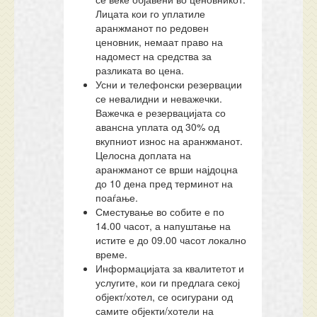
Лицата кои го уплатиле
аранжманот по редовен
ценовник, немаат право на
надомест на средства за
разликата во цена.
Усни и телефонски резервации
се невалидни и неважечки.
Важечка е резервацијата со
авансна уплата од 30% од
вкупниот износ на аранжманот.
Целосна доплата на
аранжманот се врши најдоцна
до 10 дена пред терминот на
поаѓање.
Сместување во собите е по
14.00 часот, а напуштање на
истите е до 09.00 часот локално
време.
Информацијата за квалитетот и
услугите, кои ги предлага секој
објект/хотел, се осигурани од
самите објекти/хотели на