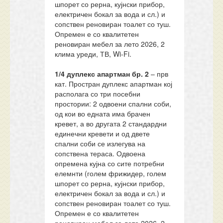
шпорет со рерна, кујнски прибор,
електричен бокал за вода и сл.) и
сопствен реновиран тоалет со туш.
Опремен е со квалитетен
реновиран мебел за лето 2026, 2
клима уреди, ТВ, Wi-Fi.
1/4 дуплекс апартман бр.
2
– прв
кат. Простран дуплекс апартман кој
располага со три посебни
простории: 2 одвоени спални соби,
од кои во едната има брачен
кревет, а во другата 2 стандардни
единечни кревети и од двете
спални соби се излегува на
сопствена тераса. Одвоена
опремена кујна со сите потребни
елемнти (голем фрижидер, голем
шпорет со рерна, кујнски прибор,
електричен бокал за вода и сл.) и
сопствен реновиран тоалет со туш.
Опремен е со квалитетен