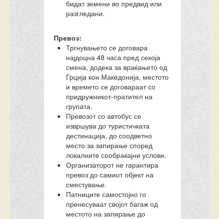
бидат земени во предвид или
разгледани.
Превоз:
Тргнувањето се договара
најдоцна 48 часа пред секоја
смена, додека за враќањето од
Грција кон Македонија, местото
и времето се договараат со
придружникот-пратител на
групата.
Превозот со автобус се
извршува до туристичката
дестинација, до соодветно
место за запирање според
локалните сообраќајни услови.
Организаторот не гарантира
превоз до самиот објект на
сместување.
Патниците самостојно го
пренесуваат својот багаж од
местото на запирање до