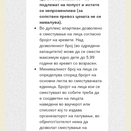
подлежат на попуст
и истите
се непроменливи (за
сопствен превоз цената не се
намалува).
Во дуплекс апартман дозволено
е сместување на лица согласно
бројот на кревети. Над
дозволениот број (во одредени
капацитети) може да се смести
максимум едно дете до 5,99
години во кревет со возрасен.
Минималниот број на лица се
определува според бројот на
основни легла во сместувачката
единица. Бројот на лица кои се
сместуваат во собите треба да
е соодветен на лицата
наведени во ваучерот или
списокот кој го издава
организаторот на патување, во
објектот/хотелот нема да
дозволат сместување на