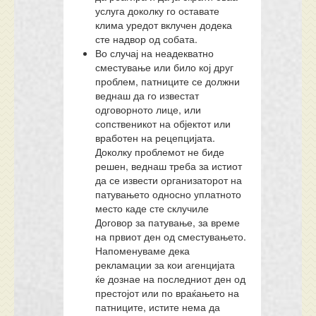
услуга доколку го оставате
клима уредот вклучен додека
сте надвор од собата.
Во случај на неадекватно
сместување или било кој друг
проблем, патниците се должни
веднаш да го известат
одговорното лице, или
сопственикот на објектот или
вработен на рецепцијата.
Доколку проблемот не биде
решен, веднаш треба за истиот
да се извести организаторот на
патувањето односно уплатното
место каде сте склучиле
Договор за патување, за време
на првиот ден од сместувањето.
Напоменуваме дека
рекламации за кои агенцијата
ќе дознае на последниот ден од
престојот или по враќањето на
патниците, истите нема да