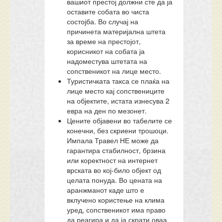
вашиот престој должни сте да ја
оставите собата во чиста
состојба. Во случај на
причинета материјална штета
за време на престојот,
корисникот на собата ја
надоместува штетата на
сопственикот на лице место.
Туристичката такса се плаќа на
лице место кај сопствениците
на објектите, истата изнесува 2
евра на ден по мезонет.
Цените објавени во табелите се
конечни, без скриени трошоци.
Импала Травел НЕ може да
гарантира стабилност, брзина
или коректност на интернет
врската во кој-било објект од
целата понуда. Во цената на
аранжманот каде што е
вклучено користење на клима
уред, сопственикот има право
да реагира и да ја скрати оваа