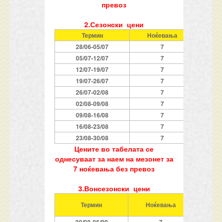
превоз
2.Сезонски цени
Термин
Ноќевања
28/06-05/07
7
05/07-12/07
7
12/07-19/07
7
19/07-26/07
7
26/07-02/08
7
02/08-09/08
7
09/08-16/08
7
16/08-23/08
7
23/08-30/08
7
Цените во табелата се
однесуваат за наем на мезонет за
7 ноќевања без превоз
3.Вонсезонски цени
Термин
Ноќевања
за