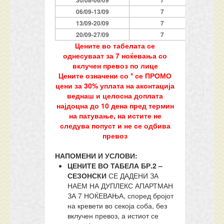
30/08-06/09
7
06/09-13/09
7
13/09-20/09
7
20/09-27/09
7
Цените во табелата се
однесуваат за 7 ноќевања со
вклучен превоз по лице
Цените означени со * се ПРОМО
цени за 30% уплата на аконтација
веднаш и целосна доплата
најдоцна до 10 дена пред термин
на патување, на истите не
следува попуст и не се одбива
превоз
НАПОМЕНИ И УСЛОВИ:
ЦЕНИТЕ ВО ТАБЕЛА БР.2 –
СЕЗОНСКИ
СЕ ДАДЕНИ ЗА
НАЕМ НА ДУПЛЕКС АПАРТМАН
ЗА 7 НОЌЕВАЊА, според бројот
на кревети во секоја соба, без
вклучен превоз, а истиот се