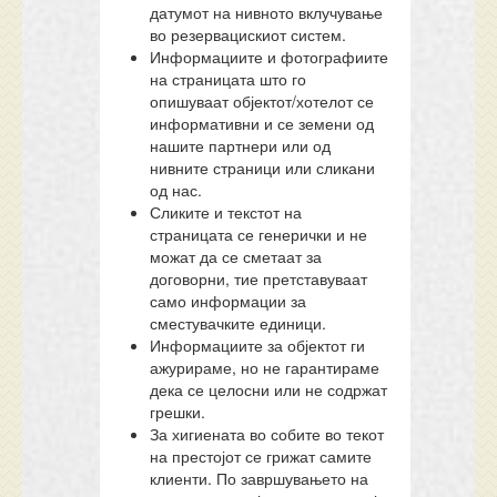
датумот на нивното вклучување
во резервацискиот систем.
Информациите и фотографиите
на страницата што го
опишуваат објектот/хотелот се
информативни и се земени од
нашите партнери или од
нивните страници или сликани
од нас.
Сликите и текстот на
страницата се генерички и не
можат да се сметаат за
договорни, тие претставуваат
само информации за
сместувачките единици.
Информациите за објектот ги
ажурираме, но не гарантираме
дека се целосни или не содржат
грешки.
За хигиената во собите во текот
на престојот се грижат самите
клиенти. По завршувањето на