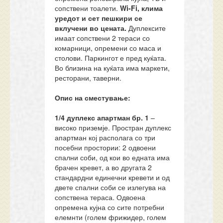
сопствени тоалети.
Wi-Fi
,
клима
уред
от и сет пешкири се
вклучени во цената.
Дуплексите
имаат сопствени 2 тераси со
комарници, опремени со маса и
столови. Паркингот е пред куќата.
Во близина на куќата има маркети,
ресторани, таверни.
Опис на сместување:
1/4 дуплекс апартман бр.
1
–
високо приземје. Простран дуплекс
апартман кој располага со три
посебни простории: 2 одвоени
спални соби, од кои во едната има
брачен кревет, а во другата 2
стандардни единечни кревети и од
двете спални соби се излегува на
сопствена тераса. Одвоена
опремена кујна со сите потребни
елемнти (голем фрижидер, голем