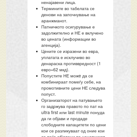
ненајавени лица.
Термините во табелата се
денови на започнување на
аранжманот.
Патничкото осигурување е
задолжително и НЕ е вклучено
во цената (информации во
агенција).
Цените се изразени во евра,
уплатата е исклучиво во
денараска противвредност (1
евро=62 мкд).
Попустите НЕ можe да се
комбинираат помеѓу себе, на
промотивните цени НЕ следува
попуст.
Организаторот на патувањето
го задржува правото по пат на
ultra first или last minute понуда
да ги објави и продаде
слободните капацитети по цени
кои се разликуваат од оние кои
се веќе објавени во ценовникот.