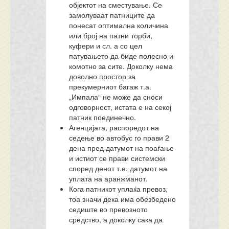
објектот на сместување. Се
замолуваат патниците да
понесат оптимална количина
или број на патни торби,
куфери и сл. а со цел
патувањето да биде полесно и
комотно за сите. Доколку нема
доволно простор за
прекумерниот багаж т.а.
„Импала“ не може да сноси
одговорност, истата е на секој
патник поединечно.
Агенцијата, распоредот на
седење во автобус го прави 2
дена пред датумот на поаѓање
и истиот се прави системски
според денот т.е. датумот на
уплата на аранжманот.
Кога патникот уплаќа превоз,
тоа значи дека има обезбедено
седиште во превозното
средство, а доколку сака да