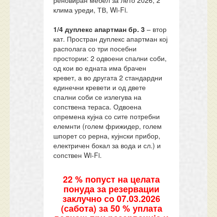
реновиран мебел за лето 2026, 2
клима уреди, ТВ, Wi-Fi.
1/4 дуплекс апартман бр.
3
– втор
кат. Простран дуплекс апартман кој
располага со три посебни
простории: 2 одвоени спални соби,
од кои во едната има брачен
кревет, а во другата 2 стандардни
единечни кревети и од двете
спални соби се излегува на
сопствена тераса. Одвоена
опремена кујна со сите потребни
елемнти (голем фрижидер, голем
шпорет со рерна, кујнски прибор,
електричен бокал за вода и сл.) и
сопствен Wi-Fi.
22 % попуст на целата
понуда за резервации
заклучно со 07.03.2026
(сабота) за 50 % уплата