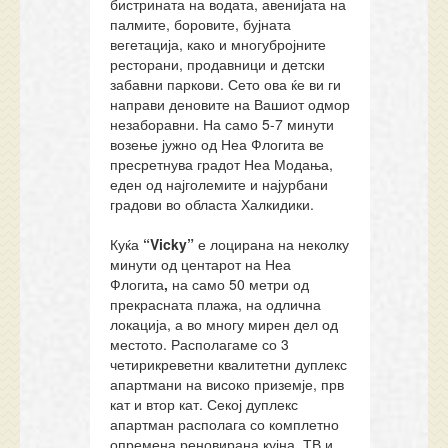
бистрината на водата, авенијата на
палмите, боровите, бујната
вегетација, како и многубројните
ресторани, продавници и детски
забавни паркови. Сето ова ќе ви ги
направи деновите на Вашиот одмор
незаборавни. На само 5-7 минути
возење јужно од Неа Флогита ве
пресретнува градот Неа Модања,
еден од најголемите и најурбани
градови во областа Халкидики.
Куќа
“Vicky”
е лоцирана на неколку
минути од центарот на Неа
Флогита
,
на само 50 метри од
прекрасната плажа, на одлична
локација, а во многу мирен дел од
местото. Располагаме со 3
четирикреветни квалитетни дуплекс
апартмани на високо приземје, прв
кат и втор кат. Секој дуплекс
апартман располага со комплетно
опремена реновирана кујна, ТВ и