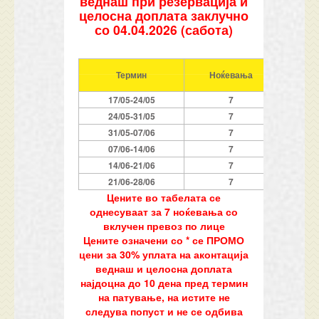
веднаш при резервација и
целосна доплата заклучно
со 04.04.2026 (сабота)
Термин
Ноќевања
за
17/05-24/05
7
24/05-31/05
7
31/05-07/06
7
07/06-14/06
7
14/06-21/06
7
21/06-28/06
7
Цените во табелата се
однесуваат за 7 ноќевања со
вклучен превоз по лице
Цените означени со * се ПРОМО
цени за 30% уплата на аконтација
веднаш и целосна доплата
најдоцна до 10 дена пред термин
на патување, на истите не
следува попуст и не се одбива