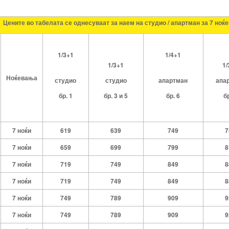
Цените во табелата се однесуваат за наем на студио / апартман за 7 ноќ
1/3+1
1/4+1
1/3+1
1/
Ноќевања
студио
студио
апартман
апа
бр.
1
бр. 3 и 5
бр.
6
б
7 ноќи
619
639
749
7
7 ноќи
659
699
799
8
7 ноќи
719
749
849
8
7 ноќи
719
749
849
8
7 ноќи
749
789
909
9
7 ноќи
749
789
909
9