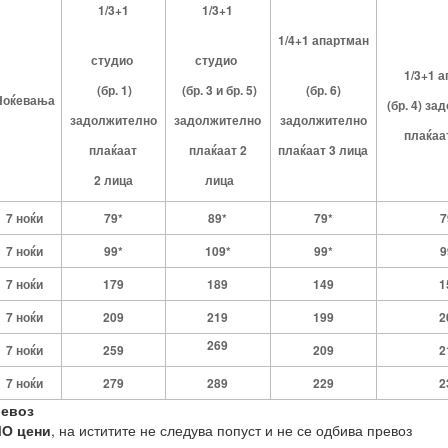
1/3+1
1/3+1
1/4+1 апартман
студио
студио
1/3+1 
(бр.
1)
(бр. 3 и
бр.
5)
(бр.
6)
Ноќевања
(бр.
4)
зад
задолжително
задолжително
задолжително
плаќаа
плаќаат
плаќаат 2
плаќаат 3 лица
2 лица
лица
7 ноќи
7
9
*
8
9
*
7
9
*
7
7 ноќи
99*
1
0
9
*
99*
9
7 ноќи
179
189
149
1
7 ноќи
209
219
199
2
269
7 ноќи
259
209
2
7 ноќи
279
289
229
2
ревоз
О цени
, на иститите не следува попуст и не се одбива превоз