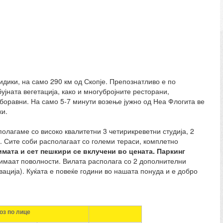
идики, на само 290 км од Скопје. Препознатливо е по
ујната вегетација, како и многубројните ресторани,
боравни. На само 5-7 минути возење јужно од Неа Флогита ве
ки.
олагаме со високо квалитетни 3 четирикреветни студија, 2
. Сите соби располагаат со големи тераси, комплетно
имата
и сет пешкири
се вклучени во цената. Паркинг
имаат поволности. Вилата располага со 2 дополнителни
ација). Куќата е повеќе години во нашата понуда и е добро
оз по лице