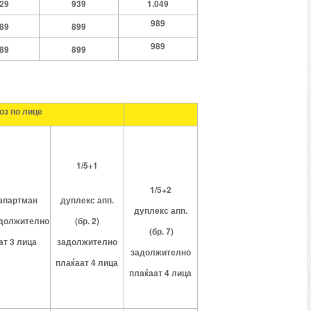
29
939
1.049
989
89
899
989
89
899
оз
по
лице
1/5+1
1/5+2
 апартман
дуплекс
апп.
д
уплекс
апп.
должително
(бр.
2)
(бр.
7)
ат 3 лица
задолжително
задолжително
плаќаат 4 лица
плаќаат 4 лица