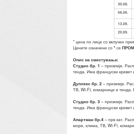
3
0.0
8.
0
6.09
.
13.09
.
2
0.09
.
* цена по лице со вклучен пре
Цените означени со
*
се
ПРОМ
Опис на сместувања:
Студио бр. 1
– приземје. Расп
тенда. Има француски кревет 
Дуплекс бр. 2
– приземје. Рас
ТВ, Wi-Fi, комарници и тенда.
Студио бр. 3
– приземје. Расп
тенда. Има француски кревет 
Апартман бр.4
– прв кат. Рас
море, клима, ТВ, Wi-Fi, комар