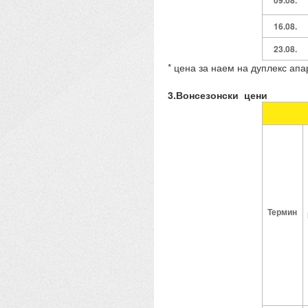
09.08
.
16.08
.
2
3
.08.
* цена за наем на дуплекс ап
3.Вонсезонски цени
Термин