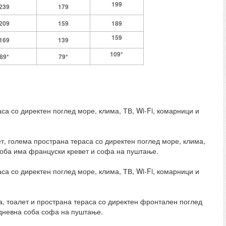
199
239
179
209
159
189
159
169
139
10
9
*
89*
79*
са со директен поглед море, клима, ТВ, Wi-Fi, комарници и
т, голема пространа тераса со директен поглед море, клима,
 соба има француски кревет и софа на пуштање.
са со директен поглед море, клима, ТВ, Wi-Fi, комарници и
а, тоалет и пространа тераса со директен фронтален поглед
о дневна соба софа на пуштање.