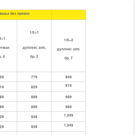
евања без превоз
1/5+1
3+1
1/5+2
ртман
д
уплекс
апп.
д
уплекс
апп.
р.
4
бр.
2
бр.
7
59
779
849
919
19
829
89
899
989
89
899
989
1.049
29
939
1.049
29
939