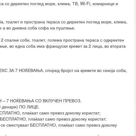
а со директен поглед море, клима, ТВ, Wi-Fi, комарници и
ба, тоалет и пространа тераса со директен поглед море, клима,
е а во дневна соба софа на пуштање.
 2 спални соби, тоалет, голема пространа тераса с одиректен
ање, во една соба има француски кревет за 2 лица, во втората
ЗА 7 НОЌЕВАЊА, според бројот на кревети во секоја соба,
 – 7 НОЌЕВАЊА СО ВКЛУЧЕН ПРЕВОЗ.
0 денари) ПО ЛИЦЕ.
ЕСПЛАТНО, плаќаат само превоз доколку користат;
т БЕСПЛАТНО, плаќаат само превоз доколку користат;
це се сместуваат БЕСПЛАТНО, плаќаат само превоз доколку