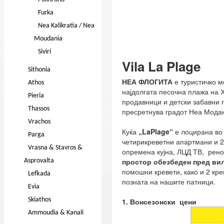
Furka
Nea Kalikratia / Nea
Moudania
Siviri
Vila La Plage
Sithonia
НЕА ФЛОГИТА
е туристичко м
Athos
најдолгата песочна плажа на Х
Pieria
продавници и детски забавни 
Thassos
пресретнува градот Неа Модањ
Vrachos
Куќа
„LaPlage“
е лоцирана во 
Parga
четирикреветни апартмани и 
Vrasna & Stavros &
опремена кујна, ЛЦД ТВ, рено
простор обезбеден пред вил
Asprovalta
помошни кревети, како и 2 кре
Lefkada
позната на нашите патници.
Evia
Skiathos
1. Вонсезонски цени
Ammoudia & Kanali