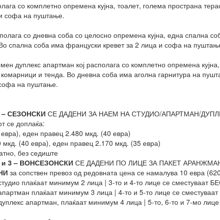
олага со комплетно опремена кујна, тоалет, голема пространа терас
и софа на пуштање.
сполага со дневна соба со целосно опремена кујна, една спална со
. Во спална соба има француски кревет за 2 лица и софа на пуштањ
омен дуплекс апартман кој располага со комплетно опремена кујна,
, комарници и тенда. Во дневна соба има аголна гарнитура на пушт
 софа на пуштање.
 – СЕЗОНСКИ
СЕ ДАДЕНИ ЗА НАЕМ НА СТУДИО/АПАРТМАН/ДУПЛЕКС 
от се доплаќа:
 евра), еден правец 2.480 мкд. (40 евра)
 мкд. (40 евра), еден правец 2.170 мкд. (35 евра)
атно, без седиште
 и 3 – ВОНСЕЗОНСКИ
СЕ ДАДЕНИ ПО ЛИЦЕ ЗА ПАКЕТ АРАНЖМАН
НИ
за сопствен превоз од редовната цена се намалува 10 евра (62
студио плаќаат минимум 2 лица | 3-то и 4-то лице се сместуваат Б
апартман плаќаат минимум 3 лица | 4-то и 5-то лице се сместуваа
дуплекс апартман, плаќаат минимум 4 лица | 5-то, 6-то и 7-мо ли