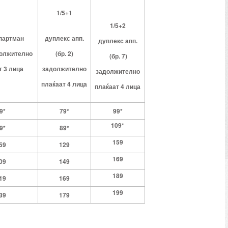
1/5+1
1/5+2
апартман
дуплекс
апп.
д
уплекс
апп.
олжително
(бр.
2)
(бр.
7)
т 3 лица
задолжително
задолжително
плаќаат 4 лица
плаќаат 4 лица
9*
79*
99*
109*
9*
89*
159
59
129
169
09
149
189
19
169
199
39
179