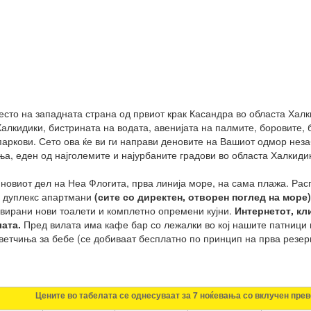
есто на западната страна од првиот крак Касандра во областа Халк
алкидики, бистрината на водата, авенијата на палмите, боровите, б
паркови. Сето ова ќе ви ги направи деновите на Вашиот одмор неза
а, еден од најголемите и најурбаните градови во областа Халкиди
новиот дел на Неа Флогита, прва линија море, на сама плажа. Расп
2 дуплекс апартмани
(сите со директен, отворен поглед на море)
вирани нови тоалети и комплетно опремени кујни.
Интернетот
,
кл
ата.
Пред вилата има кафе бар со лежалки во кој нашите патници 
ветчиња за бебе (се добиваат бесплатно по принцип на прва резерв
Цените во табелата се однесуваат за 7 ноќевања со вклучен прев