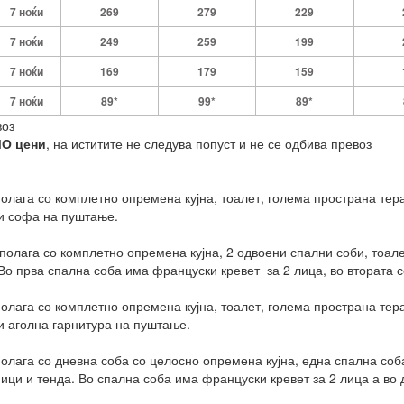
7 ноќи
269
279
229
7 ноќи
249
259
199
7 ноќи
169
179
159
7 ноќи
89*
99*
89*
воз
О цени
, на иститите не следува попуст и не се одбива превоз
олага со комплетно опремена кујна, тоалет, голема пространа тера
и софа на пуштање.
полага со комплетно опремена кујна, 2 одвоени спални соби, тоале
 Во прва спална соба има француски кревет за 2 лица, во втората
олага со комплетно опремена кујна, тоалет, голема пространа тера
и аголна гарнитура на пуштање.
полага со дневна соба со целосно опремена кујна, една спална соб
ници и тенда. Во спална соба има француски кревет за 2 лица а в