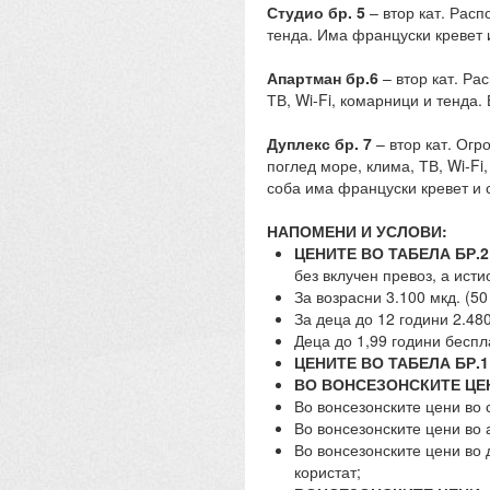
Студио бр. 5
– втор кат. Расп
тенда. Има француски кревет 
Апартман бр.6
– втор кат. Ра
ТВ, Wi-Fi, комарници и тенда
Дуплекс бр. 7
– втор кат. Огр
поглед море, клима, ТВ, Wi-Fi
соба има француски кревет и
НАПОМЕНИ И УСЛОВИ:
ЦЕНИТЕ ВО ТАБЕЛА БР.2
без вклучен превоз, а исти
За возрасни 3.100 мкд. (50
За деца до 12 години 2.480
Деца до 1,99 години беспл
ЦЕНИТЕ ВО ТАБЕЛА БР.1
ВО ВОНСЕЗОНСКИТЕ ЦЕ
Во вонсезонските цени во 
Во вонсезонските цени во 
Во вонсезонските цени во 
користат;