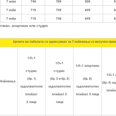
7 ноќи
749
789
909
9
7 ноќи
719
749
849
8
7 ноќи
719
749
849
8
артман, апартман или студио
Цените
во
табелата
се
однесуваат
за 7 ноќевања
со
вклучен
прев
1/3+1
1/3+1
1/4+1 апартман
студио
студио
1/3+1
(бр.
1)
(бр. 3 и
бр.
5)
(бр.
6)
Ноќевања
(бр.
4)
за
задолжително
задолжително
задолжително
плаќа
плаќаат
плаќаат 2
плаќаат 3 лица
2 лица
лица