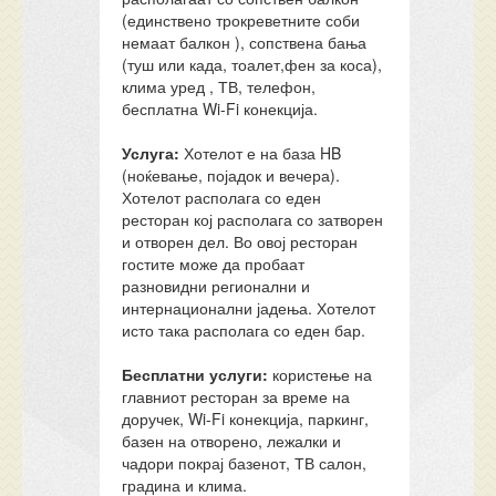
(единствено трокреветните соби
немаат балкон ), сопствена бања
(туш или када, тоалет,фен за коса),
клима уред , ТВ, телефон,
бесплатна Wi-Fi конекција.
Услуга:
Хотелот е на база HB
(ноќевање, појадок и вечера).
Хотелот располага со еден
ресторан кој располага со затворен
и отворен дел. Во овој ресторан
гостите може да пробаат
разновидни регионални и
интернационални јадења. Хотелот
исто така располага со еден бар.
Бесплатни услуги:
користење на
главниот ресторан за време на
доручек, Wi-Fi конекција, паркинг,
базен на отворено, лежалки и
чадори покрај базенот, ТВ салон,
градина и клима.