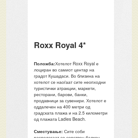
Roxx Royal 4*
Положба:
Хотелот Roxx Royal е
лоциран во самиот центар на
градот Кушадаси. Во близина на
хотелот се наоѓаат сите неопходни
туристички атракции, маркети,
ресторани, барови, банки,
продавници за сувенири. Хотелот е
оддалечен на 400 метри од
градската плажа и на 2.5 километри
од плажата Ladies Beach.
Сместување:
Сите соби
располагаат со сопствен балкон