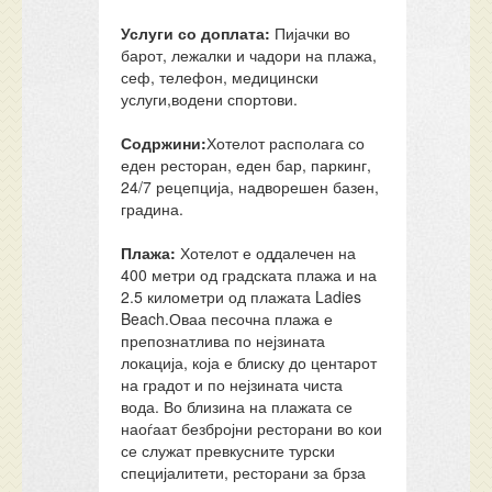
Услуги со доплата:
Пијачки во
барот, лежалки и чадори на плажа,
сеф, телефон, медицински
услуги,водени спортови.
Содржини:
Хотелот располага со
еден ресторан, еден бар, паркинг,
24/7 рецепција, надворешен базен,
градина.
Плажа:
Хотелот е оддалечен на
400 метри од градската плажа и на
2.5 километри од плажата Ladies
Beach.Оваа песочна плажа е
препознатлива по нејзината
локација, која е блиску до центарот
на градот и по нејзината чиста
вода. Во близина на плажата се
наоѓаат безбројни ресторани во кои
се служат превкусните турски
специјалитети, ресторани за брза