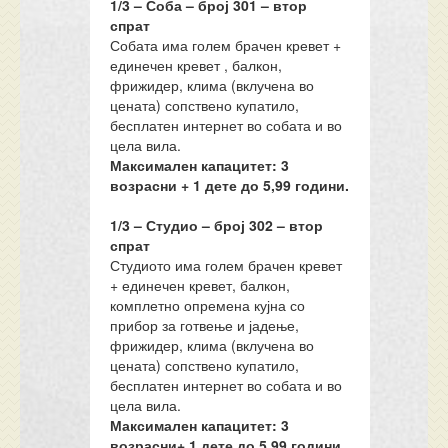
1/3
– Соба – број 301 – втор
спрат
Собата има голем брачен кревет +
единечен кревет , балкон,
фрижидер, клима (вклучена во
цената) сопствено купатило,
бесплатен интернет во собата и во
цела вила.
Максимален капацитет: 3
возрасни + 1 дете до
5
,99 години.
1/3 – Студио
–
број
3
02 – втор
спрат
Студиото има голем брачен кревет
+ единечен кревет, балкон,
комплетно опремена кујна со
прибор за готвење и јадење,
фрижидер, клима (вклучена во
цената) сопствено купатило,
бесплатен интернет во собата и во
цела вила.
Максимален капацитет: 3
возрасни+ 1 дете до 5,99 години.