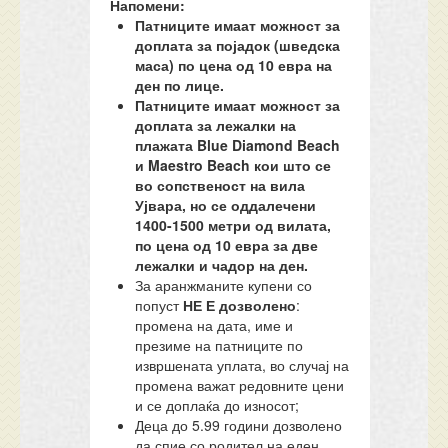
Напомени:
Патниците имаат можност за
доплата за појадок (шведска
маса) по цена од 10 евра на
ден по лице.
Патниците имаат можност за
доплата за лежалки на
плажата Blue Diamond Beach
и Maestro Beach кои што се
во сопственост на вила
Ујвара, но се оддалечени
1400-1500 метри од вилата,
по цена од 10 евра за две
лежалки и чадор на ден.
За аранжманите купени со
попуст
НЕ Е дозволено
:
промена на дата, име и
презиме на патниците по
извршената уплата, во случај на
промена важат редовните цени
и се доплаќа до износот;
Деца до 5.99 години дозволено
да спие со родител на еден