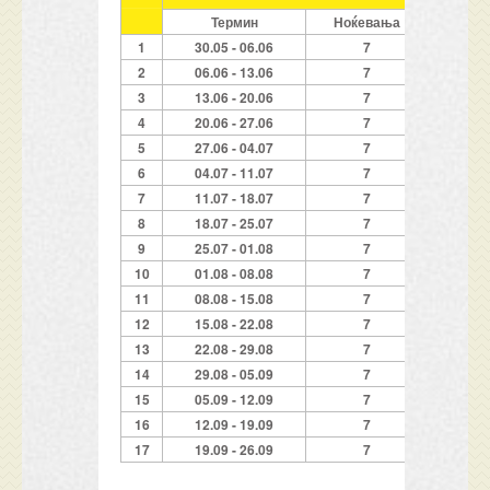
Термин
Ноќевања
1/2 сту
1
30.05 - 06.06
7
159
2
06.06 - 13.06
7
189
3
13.06 - 20.06
7
269
4
20.06 - 27.06
7
299
5
27.06 - 04.07
7
359
6
04.07 - 11.07
7
409
7
11.07 - 18.07
7
439
8
18.07 - 25.07
7
439
9
25.07 - 01.08
7
439
10
01.08 - 08.08
7
439
11
08.08 - 15.08
7
439
12
15.08 - 22.08
7
419
13
22.08 - 29.08
7
389
14
29.08 - 05.09
7
289
15
05.09 - 12.09
7
269
16
12.09 - 19.09
7
189
17
19.09 - 26.09
7
159