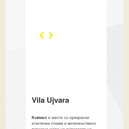
Vila Ujvara
Ксaмил
е место со прекрасни
егзотични плажи и величенствено
тиркизно море на ривиерата на