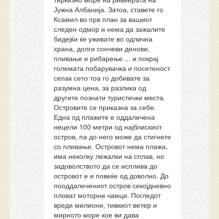
Јужна Албанија. Затоа, ставете го
Ксамил во прв план за вашиот
следен одмор и нема да зажалите
бидејќи ќе уживате во одлична
храна, долги сончеви денови,
пливање и рибарење ... и покрај
големата побарувачка и посетеност
сепак сето тоа го добивате за
разумна цена, за разлика од
другите познати туристички места.
Островите се приказна за себе.
Една од плажите е оддалечена
нецели 100 метри од најблискиот
остров, па до него може да стигнете
со пливање. Островот нема плажа,
има неколку лежалки на сплав, но
задоволството да се исплива до
островот е и повеќе од доволно. До
пооддалечениот остров секојдневно
пловат моторни чамци. Погледот
вреди милиони, тивкиот ветер и
мирното море кое ви дава