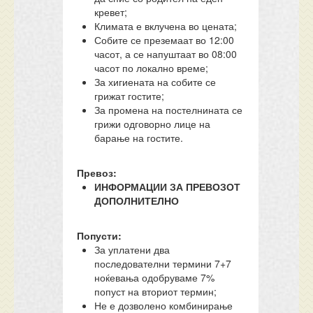
кревет;
Климата е вклучена во цената;
Собите се преземаат во 12:00
часот, а се напуштаат во 08:00
часот по локално време;
За хигиената на собите се
грижат гостите;
За промена на постелнината се
грижи одговорно лице на
барање на гостите.
Превоз:
ИНФОРМАЦИИ ЗА ПРЕВОЗОТ
ДОПОЛНИТЕЛНО
Попусти:
За уплатени два
последователни термини 7+7
ноќевања одобруваме 7%
попуст на вториот термин;
Не е дозволено комбинирање