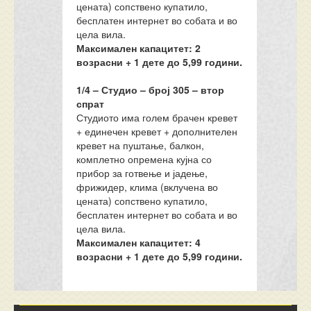
цената) сопствено купатило,
бесплатен интернет во собата и во
цела вила.
Максимален капацитет: 2
возрасни + 1 дете до 5,99 години.
1/4 – Студио – број 305 – втор
спрат
Студиото има голем брачен кревет
+ единечен кревет + дополнителен
кревет на пуштање, балкон,
комплетно опремена кујна со
прибор за готвење и јадење,
фрижидер, клима (вклучена во
цената) сопствено купатило,
бесплатен интернет во собата и во
цела вила.
Максимален капацитет: 4
возрасни + 1 дете до
5
,99 години.