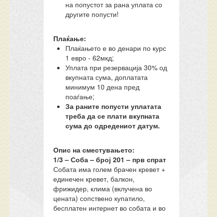
на попустот за рана уплата со
другите попусти!
Плаќање:
Плаќањето е во денари по курс
1 евро - 62мкд;
Уплата при резервација 30% од
вкупната сума, доплатата
минимум 10 дена пред
поаѓање;
За раните попусти уплатата
треба да се плати вкупната
сума до одредениот датум.
Опис на сместувањето:
1/3 – Соба – број 201 – прв спрат
Собата има голем брачен кревет +
единечен кревет, балкон,
фрижидер, клима (вклучена во
цената) сопствено купатило,
бесплатен интернет во собата и во