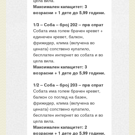
цела вила.
Максимален капацитет: 3
возрасни + 1 дете до
5
,99 години.
1/3 – Соба – број 202 – прв спрат
Собата има голем брачен кревет +
единечен кревет, балкон,
фрижидер, клима (вклучена во
цената) сопствено купатило,
бесплатен интернет во собата и во
цела вила.
Максимален капацитет: 3
возрасни + 1 дете до
5
,99 години.
1/2 – Соба – број 203 – прв спрат
Собата има голем брачен кревет,
балкон со поглед на базен,
фрижидер, клима (вклучена во
цената) сопствено купатило,
бесплатен интернет во собата и во
цела вила.
Максимален капацитет: 2
возрасни + 1 дете до
5
,99 години.