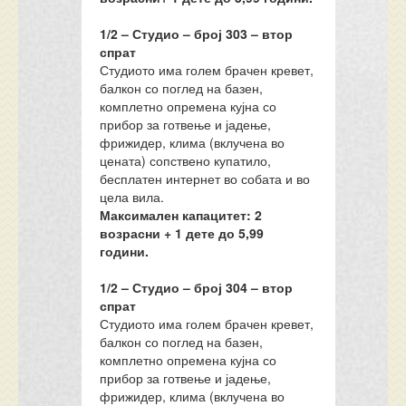
1/2 – Студио
–
број 303 – втор
спрат
Студиото има голем брачен кревет,
балкон со поглед на базен,
комплетно опремена кујна со
прибор за готвење и јадење,
фрижидер, клима (вклучена во
цената) сопствено купатило,
бесплатен интернет во собата и во
цела вила.
Максимален капацитет: 2
возрасни + 1 дете до 5,99
години.
1/2 – Студио
–
број 30
4
– втор
спрат
Студиото има голем брачен кревет,
балкон со поглед на базен,
комплетно опремена кујна со
прибор за готвење и јадење,
фрижидер, клима (вклучена во