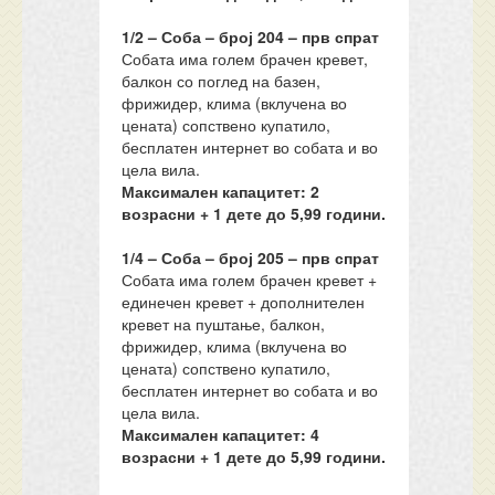
1/2 – Соба – број 204 – прв спрат
Собата има голем брачен кревет,
балкон со поглед на базен,
фрижидер, клима (вклучена во
цената) сопствено купатило,
бесплатен интернет во собата и во
цела вила.
Максимален капацитет: 2
возрасни + 1 дете до
5
,99 години.
1/4 – Соба – број 205 – прв спрат
Собата има голем брачен кревет +
единечен кревет + дополнителен
кревет на пуштање, балкон,
фрижидер, клима (вклучена во
цената) сопствено купатило,
бесплатен интернет во собата и во
цела вила.
Максимален капацитет: 4
возрасни + 1 дете до
5
,99 години.