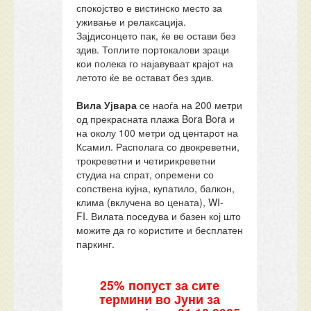
спокојство е вистинско место за
уживање и релаксација.
Зајдисонцето пак, ќе ве остави без
здив. Топлите портокалови зраци
кои полека го најавуваат крајот на
летото ќе ве остават без здив.
Вила Ујвара
се наоѓа на 200 метри
од прекрасната плажа Bora Bora и
на околу 100 метри од центарот на
Ксамил. Располага со двокреветни,
трокреветни и четирикреветни
студиа на спрат, опремени со
сопствена кујна, купатило, балкон,
клима (вклучена во цената), WI-
FI. Вилата поседува и базен кој што
можите да го користите и бесплатен
паркинг.
25% попуст за сите
термини во Јуни за