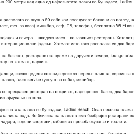
а 200 метри над една од најпознатите плажи во Кушадаси, Ladies 
a располага со вкупно 50 соби кои поседуваат балкони со поглед н
алет, фен за коса) минибар, сеф, ТВ, телефон, бесплатна Wi-Fi кон
појадок и вечера – шведска маса – во главниот ресторан). Хотелот 
 интернационални јадења. Хотелот исто така располага со два баро
на базенот, ресторанот за време на доручек и вечера, lounge area
стор на хотелот, паркинг.
јалоци, свежо цедени сокови,сервис за перење алишта, сервис за 
 плажа, room service (услуга во соба), минибар.
 со прекрасен ресторан на покривот, надворешен базен, два барови
 изнајмување на кола.
јпознатата плажа во Кушадаси, Ladies Beach. Оваа песочна плажа е
ната чиста вода. Во близина на плажата има безбројни ресторани во
 чадори, водени спортови, кабини за пресоблекување и тоалети.
азен, детско игралиште, водени спортови, пинг понг, билијард.