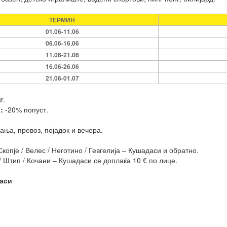
ТЕРМИН
01.06-11.06
06.06-16.06
11.06-21.06
16.06-26.06
21.06-01.07
r.
и:
-20% попуст.
ња, превоз, појадок и вечера.
копје / Велес / Неготино / Гевгелија – Кушадаси и обратно.
/ Штип / Кочани – Кушадаси се доплаќа 10 € по лице.
аси