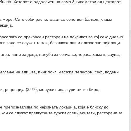
Beach. Хотелот е оддалечен на само 3 километри од центарот
а море. Сите соби располагаат со сопствен балкон, клима
екција.
расолага со прекрасен ресторан на покривот во кој секојдневно
ви каде се служат топли, безалкохолни и алкохолни пијалоци.
,игралиште за деца, палуба за сончање, тераса,хамам, сауна,
пеглање на алишта, пинг понг, масажи, телефон, сеф, водени
, рецепција (24/7), менувачница, туристичко биро,
 препознатлива по нејзината локација, која е блиску до
 кои се служат превкусните турски специјалитети, ресторани за