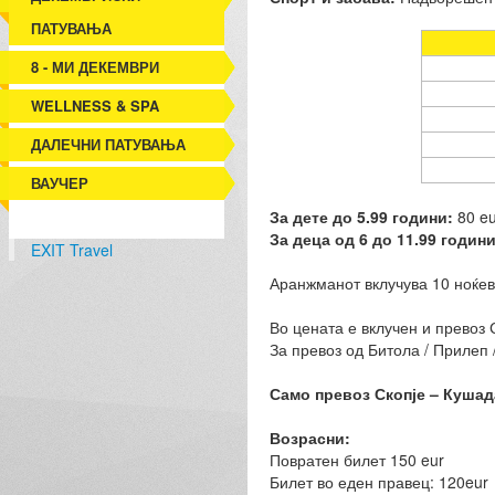
ПАТУВАЊА
8 - МИ ДЕКЕМВРИ
WELLNESS & SPA
ДАЛЕЧНИ ПАТУВАЊА
ВАУЧЕР
За дете до 5.99 години:
80 eu
За деца од 6 до 11.99 годин
EXIT Travel
Аранжманот вклучува 10 ноќева
Во цената е вклучен и превоз С
За превоз од Битола / Прилеп 
Само превоз Скопје – Кушад
Возрасни:
Повратен билет 150 eur
Билет во еден правец: 120eur