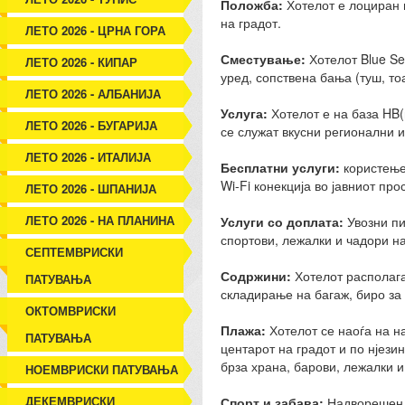
Положба:
Хотелот е лоциран н
на градот.
ЛЕТО 2026 - ЦРНА ГОРА
Сместување:
Хотелот Blue Se
ЛЕТО 2026 - КИПАР
уред, сопствена бања (туш, то
ЛЕТО 2026 - АЛБАНИЈА
Услуга:
Хотелот е на база HB(
ЛЕТО 2026 - БУГАРИЈА
се служат вкусни регионални и
ЛЕТО 2026 - ИТАЛИЈА
Бесплатни услуги:
користење 
Wi-Fi конекција во јавниот про
ЛЕТО 2026 - ШПАНИЈА
ЛЕТО 2026 - НА ПЛАНИНА
Услуги со доплата:
Увозни пи
спортови, лежалки и чадори на
СЕПТЕМВРИСКИ
Содржини:
Хотелот располага
ПАТУВАЊА
складирање на багаж, биро за
ОКТОМВРИСКИ
Плажа:
Хотелот се наоѓа на на
ПАТУВАЊА
центарот на градот и по нјези
брза храна, барови, лежалки и
НОЕМВРИСКИ ПАТУВАЊА
ДЕКЕМВРИСКИ
Спорт и забава:
Надворешен б