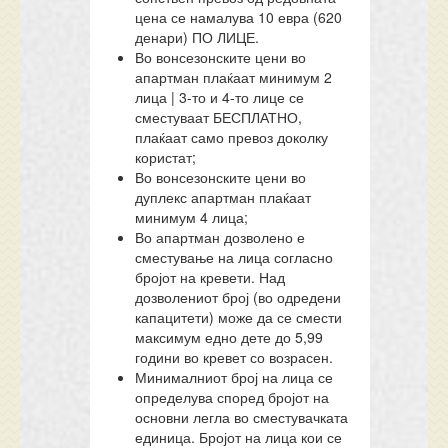
цена се намалува 10 евра (620
денари) ПО ЛИЦЕ.
Во вонсезонските цени во
апартман плаќаат минимум 2
лица | 3-то и 4-то лице се
сместуваат БЕСПЛАТНО,
плаќаат само превоз доколку
користат;
Во вонсезонските цени во
дуплекс апартман плаќаат
минимум 4 лица;
Во апартман дозволено е
сместување на лица согласно
бројот на кревети. Над
дозволениот број (во одредени
капацитети) може да се смести
максимум едно дете до 5,99
години во кревет со возрасен.
Минималниот број на лица се
определува според бројот на
основни легла во сместувачката
единица. Бројот на лица кои се