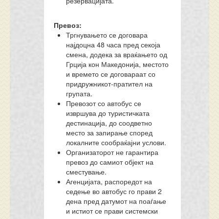
резервацијата.
Превоз:
Тргнувањето се договара
најдоцна 48 часа пред секоја
смена, додека за враќањето од
Грција кон Македонија, местото
и времето се договараат со
придружникот-пратител на
групата.
Превозот со автобус се
извршува до туристичката
дестинација, до соодветно
место за запирање според
локалните сообраќајни услови.
Организаторот не гарантира
превоз до самиот објект на
сместување.
Агенцијата, распоредот на
седење во автобус го прави 2
дена пред датумот на поаѓање
и истиот се прави системски