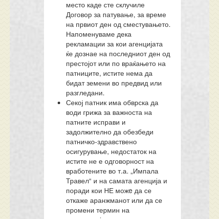
место каде сте склучиле
Договор за патување, за време
на првиот ден од сместувањето.
Напоменуваме дека
рекламации за кои агенцијата
ќе дознае на последниот ден од
престојот или по враќањето на
патниците, истите нема да
бидат земени во предвид или
разгледани.
Секој патник има обврска да
води грижа за важноста на
патните исправи и
задолжително да обезбеди
патничко-здравствено
осигурување, недостаток на
истите не е одговорност на
вработените во т.а. „Импала
Травел“ и на самата агенција и
поради кои НЕ можe да се
откаже аранжманот или да се
промени термин на