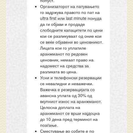
попуст.
Организаторот на патувањето
го задржува правото по пат на
ultra first или last minute понуда
да ги објави и продаде
слободните капацитети по цени
кои се разликуваат од оние кои
се веќе објавени во ценовникот.
Лицата кои го уплатиле
аранжманот по редовен
ценовник, немаат право на
надомест на средства за
разликата во цена.
Усни и телефонски резервации
се невалидни и неважечки.
Важечка е резервацијата со
авансна уплата од 30% од
вкупниот износ на аранжманот.
Целосна доплата на
аранжманот се врши најдоцна
до 10 дена пред терминот на
поаѓање.
Сместување во собите е по