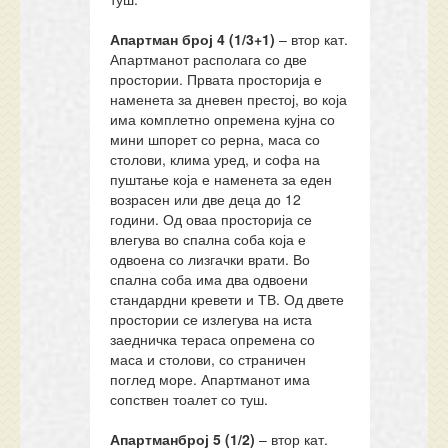
Апартман број 4 (1/3+1)
– втор кат.
Апартманот располага со две
простории. Првата просторија е
наменета за дневен престој, во која
има комплетно опремена кујна со
мини шпорет со рерна, маса со
столови, клима уред, и софа на
пуштање која е наменета за еден
возрасен или две деца до 12
години. Од оваа просторија се
влегува во спална соба која е
одвоена со лизгачки врати. Во
спална соба има два одвоени
стандардни кревети и ТВ. Од двете
простории се излегува на иста
заедничка тераса опремена со
маса и столови, со страничен
поглед море. Апартманот има
сопствен тоалет со туш.
Апартманброј 5
(1/2)
– втор кат.