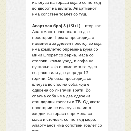
излегува на тераса која е со поглед
во дворот на вилата. Апартманот
има сопствен тоалет со туш.
Апартман број 3 (1/3+1)
– втор кат.
Апартманот располага со две
простории. Првата просторија е
наменета за дневен престој, во која
има комплетно опремена кујна со
мини шпорет со рерна, маса со
столови, клима уред, и софа на
пуштање која е наменета за еден
возрасен или две деца до 12
години. Од оваа просторија се
влегува во спална соба која е
одвоена со лизгачки врати. Во
спална соба има два одвоени
стандардни кревети и ТВ. Од двете
простории се излегува на иста
заедничка тераса опремена со
маса и столови, со поглед море.
Апартманот има сопствен тоалет со
туш.