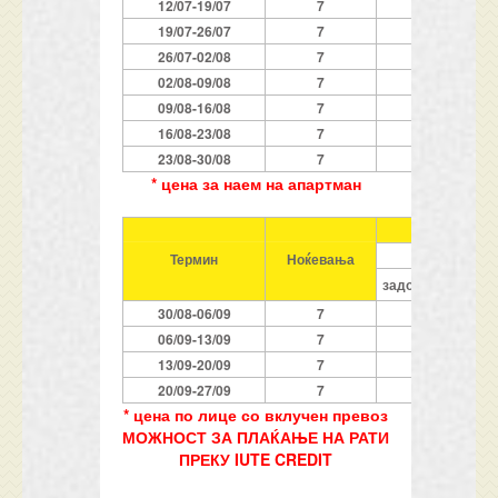
12/07-19/07
7
639
19/07-26/07
7
639
26/07-02/08
7
669
02/08-09/08
7
669
09/08-16/08
7
669
16/08-23/08
7
639
23/08-30/08
7
639
* цена за наем на апартман
1/2 апар
бр. 2 и
Термин
Ноќевања
задолжително пл
30/08-06/09
7
279
06/09-13/09
7
249
13/09-20/09
7
189
20/09-27/09
7
119
* цена по лице со вклучен превоз
МОЖНОСТ ЗА ПЛАЌАЊЕ НА РАТИ
ПРЕКУ IUTE CREDIT