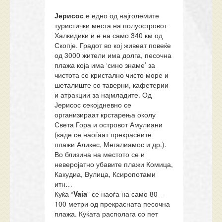
Јерисос
е едно од најголемите
туристички места на полуостровот
Халкидики и е на само 340 км од
Скопје. Градот во кој живеат повеќе
од 3000 жители има долга, песочна
плажа која има ‘сино знаме’ за
чистота со кристално чисто море и
шеталиште со таверни, кафетерии
и атракции за најмладите. Од
Јерисос секојдневно се
организираат крстарења околу
Света Гора и островот Амулиани
(каде се наоѓаат прекрасните
плажи Аликес, Мегалиамос и др.).
Во близина на местото се и
неверојатно убавите плажи Комица,
Какудиа, Вулица, Ксиропотами
итн…
Куќа “
Vaia
” се наоѓа на само 80 –
100 метри од прекрасната песочна
плажа. Куќата располага со пет