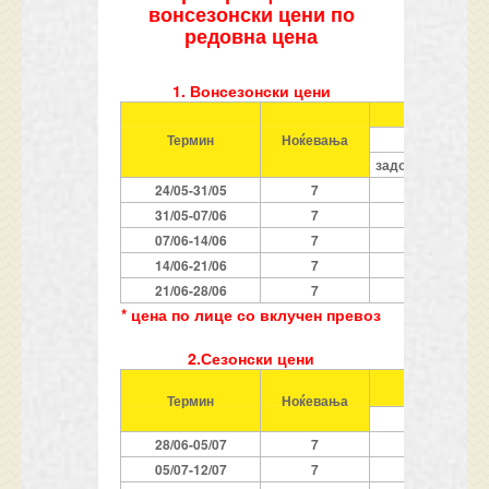
вонсезонски цени по
редовна цена
1. Вонсезонски цени
1/2 апар
Термин
Ноќевања
бр. 2 и
задолжително пл
24/05-31/05
7
119
31/05-07/06
7
169
07/06-14/06
7
209
14/06-21/06
7
259
21/06-28/06
7
279
* цена по лице со вклучен превоз
2.Сезонски цени
1/2 апар
Термин
Ноќевања
бр. 2 и
28/06-05/07
7
559
05/07-12/07
7
599