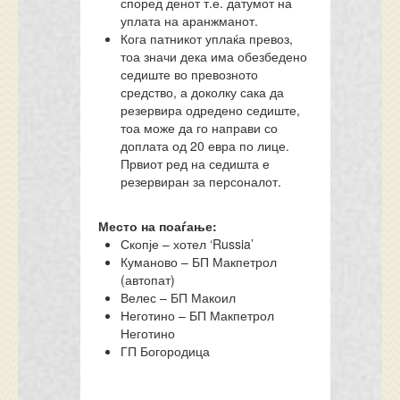
според денот т.е. датумот на
уплата на аранжманот.
Кога патникот уплаќа превоз,
тоа значи дека има обезбедено
седиште во превозното
средство, а доколку сака да
резервира одредено седиште,
тоа може да го направи со
доплата од 20 евра по лице.
Првиот ред на седишта е
резервиран за персоналот.
Место на поаѓање:
Скопје – хотел ‘Russia’
Куманово – БП Макпетрол
(автопат)
Велес – БП Макоил
Неготино – БП Макпетрол
Неготино
ГП Богородица