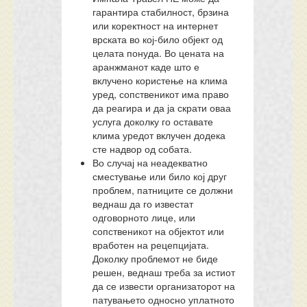
гарантира стабилност, брзина
или коректност на интернет
врската во кој-било објект од
целата понуда. Во цената на
аранжманот каде што е
вклучено користење на клима
уред, сопственикот има право
да реагира и да ја скрати оваа
услуга доколку го оставате
клима уредот вклучен додека
сте надвор од собата.
Во случај на неадекватно
сместување или било кој друг
проблем, патниците се должни
веднаш да го известат
одговорното лице, или
сопственикот на објектот или
вработен на рецепцијата.
Доколку проблемот не биде
решен, веднаш треба за истиот
да се извести организаторот на
патувањето односно уплатното