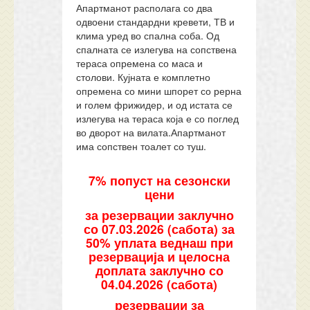
Апартманот располага со два
одвоени стандардни кревети, ТВ и
клима уред во спална соба. Од
спалната се излегува на сопствена
тераса опремена со маса и
столови. Кујната е комплетно
опремена со мини шпорет со рерна
и голем фрижидер, и од истата се
излегува на тераса која е со поглед
во дворот на вилата.Апартманот
има сопствен тоалет со туш.
7% попуст на сезонски
цени
за резервации заклучно
со 07.03.2026 (сабота) за
50% уплата веднаш при
резервација и целосна
доплата заклучно со
04.04.2026 (сабота)
резервации за