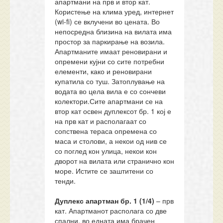
апартмани на прв и втор кат.
Користење на клима уред, интернет
(wi-fi) се вклучени во цената. Во
непосредна близина на вилата има
простор за паркирање на возила.
Апартманите имаат реновирани и
опремени кујни со сите потребни
елементи, како и реновирани
купатила со туш. Затоплување на
водата во цела вила е со сончеви
колектори.Сите апартмани се на
втор кат освен дуплексот бр. 1 кој е
на прв кат и располагаат со
сопствена тераса опремена со
маса и столови, а некои од нив се
со поглед кон улица, некои кон
дворот на вилата или странично кон
море. Истите се заштитени со
тенди.
Дуплекс апартман бр. 1 (1/
4)
– прв
кат. Апартманот располага со две
спални, во едната има брачен