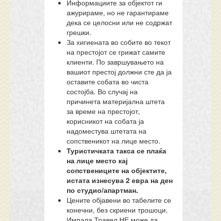
Информациите за објектот ги
ажурираме, но не гарантираме
дека се целосни или не содржат
грешки.
За хигиената во собите во текот
на престојот се грижат самите
клиенти. По завршувањето на
вашиот престој должни сте да ја
оставите собата во чиста
состојба. Во случај на
причинета материјална штета
за време на престојот,
корисникот на собата ја
надоместува штетата на
сопственикот на лице место.
Туристичката такса се плаќа
на лице место кај
сопствениците на објектите,
истата изнесува 2 евра на ден
по студио/апартман.
Цените објавени во табелите се
конечни, без скриени трошоци.
Импала Травел НЕ може да