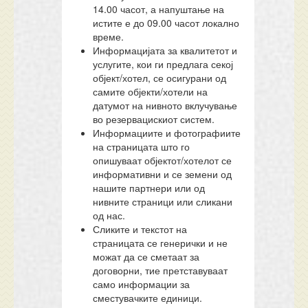
14.00 часот, а напуштање на
истите е до 09.00 часот локално
време.
Информацијата за квалитетот и
услугите, кои ги предлага секој
објект/хотел, се осигурани од
самите објекти/хотели на
датумот на нивното вклучување
во резервацискиот систем.
Информациите и фотографиите
на страницата што го
опишуваат објектот/хотелот се
информативни и се земени од
нашите партнери или од
нивните страници или сликани
од нас.
Сликите и текстот на
страницата се генерички и не
можат да се сметаат за
договорни, тие претставуваат
само информации за
сместувачките единици.