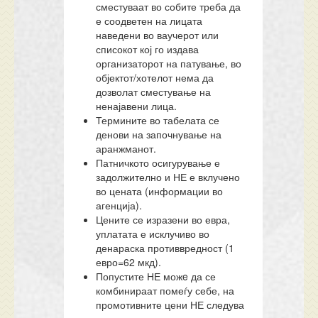
сместуваат во собите треба да
е соодветен на лицата
наведени во ваучерот или
списокот кој го издава
организаторот на патување, во
објектот/хотелот нема да
дозволат сместување на
ненајавени лица.
Термините во табелата се
денови на започнување на
аранжманот.
Патничкото осигурување е
задолжително и НЕ е вклучено
во цената (информации во
агенција).
Цените се изразени во евра,
уплатата е исклучиво во
денараска противвредност (1
евро=62 мкд).
Попустите НЕ можe да се
комбинираат помеѓу себе, на
промотивните цени НЕ следува