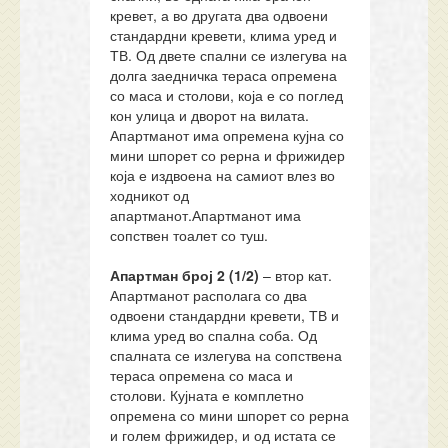
кревет, а во другата два одвоени
стандардни кревети, клима уред и
ТВ. Од двете спални се излегува на
долга заедничка тераса опремена
со маса и столови, која е со поглед
кон улица и дворот на вилата.
Апартманот има опремена кујна со
мини шпорет со рерна и фрижидер
која е издвоена на самиот влез во
ходникот од
апартманот.Апартманот има
сопствен тоалет со туш.
Апартман број 2
(1/2)
– втор кат.
Апартманот располага со два
одвоени стандардни кревети, ТВ и
клима уред во спална соба. Од
спалната се излегува на сопствена
тераса опремена со маса и
столови. Кујната е комплетно
опремена со мини шпорет со рерна
и голем фрижидер, и од истата се