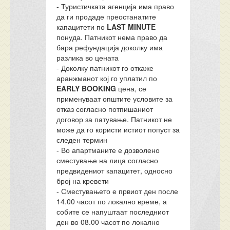
- Туристичката агенција има право
да ги продаде преостанатите
капацитети по
LAST MINUTE
понуда. Патникот нема право да
бара рефундација доколку има
разлика во цената
- Доколку патникот го откаже
аранжманот кој го уплатил по
EARLY BOOKING
цена, се
применуваат општите условите за
отказ согласно потпишаниот
договор за патување. Патникот не
може да го користи истиот попуст за
следен термин
- Во апартманите е дозволено
сместување на лица согласно
предвидениот капацитет, односно
број на кревети
- Сместувањето е првиот ден после
14.00 часот по локално време, а
собите се напуштаат последниот
ден во 08.00 часот по локално