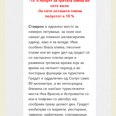
-15 % попуст за третата смена во
сите вили
-За сите останати смени
попустот е 10 %
Ставрос
е идеално место за
семејно летување, за оние кои
сакаат да поминат релаксирачки
одмор, како и за млади. Има
особено блага клима, песочни
плажи кои во еден дел од градот се
со нагласено плитко море и
развиена трговска мрежа која за
време на летниот период е во
постојана функција на туристите.
Градот е оддалечен од Солун само
80 километри, а во непосредна
близина се наоѓаат туристичките
места Неа Врасна и Аспровалта со
кои е поврзан со автобус кој
сообраќа преку целиот ден. Градот
изобилува со маркети, ресторани,
таверни, кафетерии, слаткарници,