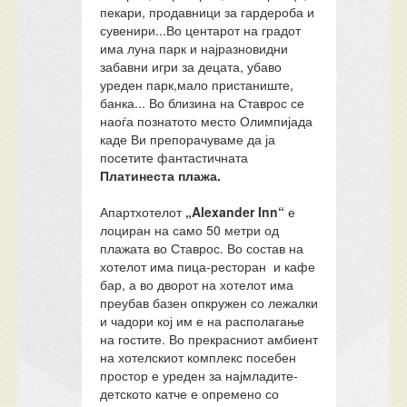
пекари, продавници за гардероба и
сувенири...Во центарот на градот
има луна парк и најразновидни
забавни игри за децата, убаво
уреден парк,мало пристаниште,
банка... Во близина на Ставрос се
наоѓа познатото место Олимпијада
каде Ви препорачуваме да ја
посетите фантастичната
Платинеста плажа.
Апартхотелот
„Alexander Inn“
е
лоциран на само 50 метри од
плажата во Ставрос. Во состав на
хотелот има пица-ресторан и кафе
бар, а во дворот на хотелот има
преубав базен опкружен со лежалки
и чадори кој им е на располагање
на гостите. Во прекрасниот амбиент
на хотелскиот комплекс посебен
простор е уреден за најмладите-
детското катче е опремено со