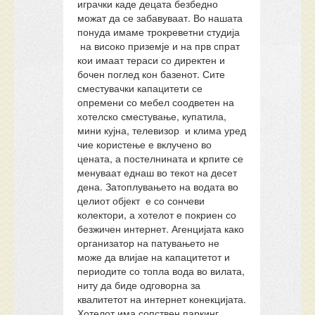
играчки каде децата безбедно
можат да се забавуваат. Во нашата
понуда имаме трокреветни студија
на високо приземје и на прв спрат
кои имаат тераси со директен и
бочен поглед кон базенот. Сите
сместувачки капацитети се
опремени со мебел соодветен на
хотелско сместување, купатила,
мини кујна, телевизор и клима уред
чие користење е вклучено во
цената, а постелнината и крпите се
менуваат еднаш во текот на десет
дена. Затоплувањето на водата во
целиот објект е со сончеви
колектори, а хотелот е покриен со
безжичен интернет. Агенцијата како
организатор на патувањето не
може да влијае на капацитетот и
периодите со топла вода во вилата,
ниту да биде одговорна за
квалитетот на интернет конекцијата.
Хотелот има сопствен паркинг.