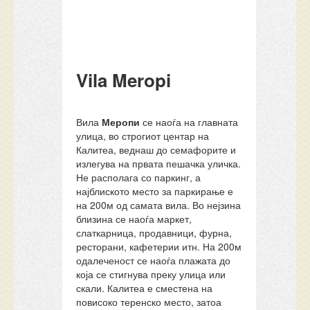
Vila Meropi
Вила
Меропи
се наоѓа на главната
улица, во строгиот центар на
Калитеа, веднаш до семафорите и
излегува на првата пешачка уличка.
Не располага со паркинг, а
најблиското место за паркирање е
на 200м од самата вила. Во нејзина
близина се наоѓа маркет,
слаткарница, продавници, фурна,
ресторани, кафетерии итн. На 200м
одалеченост се наоѓа плажата до
која се стигнува преку улица или
скали. Калитеа е сместена на
повисоко теренско место, затоа