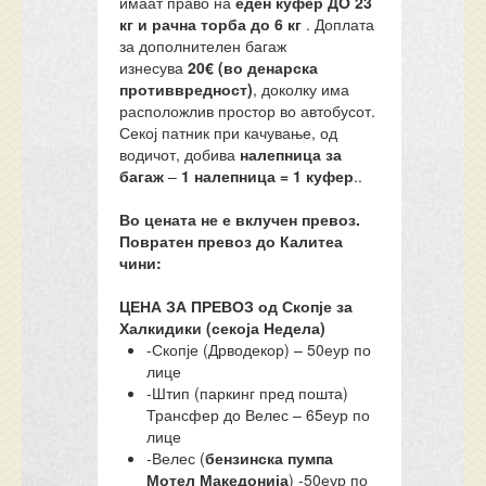
имаат право на
еден куфер ДО 23
кг и рачна торба до 6 кг
. Доплата
за дополнителен багаж
изнесува
20€ (во денарска
противвредност)
, доколку има
расположлив простор во автобусот.
Секој патник при качување, од
водичот, добива
налепница за
багаж
–
1 налепница = 1 куфер
..
Во цената не е вклучен превоз.
Повратен превоз до Калитеа
чини:
ЦЕНА ЗА ПРЕВОЗ од Скопје за
Халкидики (секоја Недела)
-Скопје (Дрводекор) – 50еур по
лице
-Штип (паркинг пред пошта)
Трансфер до Велес – 65еур по
лице
-Велес (
бензинска пумпа
Мотел Македонија
) -50еур по