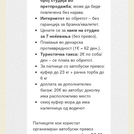
број студија во
претпродажба
; може да биде
повлечена без најава.
Интернетот
во објектот – без
гаранција за брзина/квалитет.
Цените се за
наем на студио
за 7 ноќевања
(без превоз).
Плаќање во денарска
противвредност (1€ = 62 ден.).
Туристичка такса:
2€ по соба/
ден – се плаќа во објектот.
За патници со автобуски превоз:
куфер до 23 кг + рачна торба до
6 кг
доплата за дополнителен
багаж: 20€ во автобус доколку
има расположливо место
секој куфер мора да има
налепница од водичот
Патниците кои користат
организиран автобуски превоз