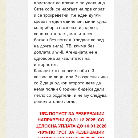
пристапот до плажа е по удолница.
Сите соби се наоѓаат на прв спрат
и се трокреветни, т.е еден дупли
кревет и еден единечен, мини кујна
со прибор за готвење и јадење,
сопствен тоалет, мал и тесен
балкон без поглед (гледаат во ѕид
на друга вила), ТВ, клима без
доплата и wi-fi. Агенцијата не е
одговорна за квалитетот на
интернетот.
Капацитетот на овие соби е 3
возрасни лица, или 2 возрасни лица
со 2 деца од кои второто дете да
нема полни 6 години бидејќи дели
легло со родители, и не му следува
дополнително легло.
-15% ПОПУСТ ЗА РЕЗЕРВАЦИИ
НАПРАВЕНИ ДО 31.12.2025, СО
ЦЕЛОСНА УПЛАТА ДО 10.01.2026
-10% ПОПУСТ ЗА РЕЗЕРВАЦИИ