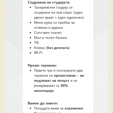
Содржина на студијата:
Трокреветни студија се
лоцирани на прв спрат (еден
двоен кревт + еден единечен)
Мини кујна со прибор за
готвење и јадење
Сопствен тоалет
Мал и тесен балкон
ТВ
Клима (
без доплата
)
Wi-Fi
Промо термини:
Првите три и последните два
термини се
промотивни
–
не
подлежат на попуст
и се
резервираат со
50%
аконтација
.
Важно да знаете:
Понудата важи за
ограничен