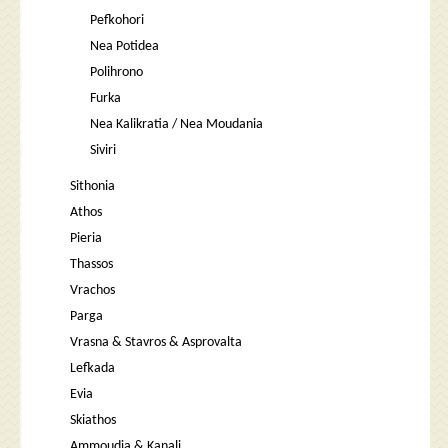
Pefkohori
Nea Potidea
Polihrono
Furka
Nea Kalikratia / Nea Moudania
Siviri
Sithonia
Athos
Pieria
Thassos
Vrachos
Parga
Vrasna & Stavros & Asprovalta
Lefkada
Evia
Skiathos
Ammoudia & Kanali