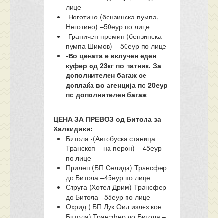
лице
-Неготино (бензинска пумпа,
Неготино) –50еур по лице
-Граничен премин (бензинска
пумпа Шимов) – 50еур по лице
-Во цената е вклучен еден
куфер од 23кг по патник. За
дополнителен багаж се
доплаќа во агенција по 20еур
по дополнителен багаж
ЦЕНА ЗА ПРЕВОЗ од Битола за
Халкидики:
Битола -(Автобуска станица
Транскоп – на перон) – 45еур
по лице
Прилеп (БП Селида) Трансфер
до Битола –45еур по лице
Струга (Хотел Дрим) Трансфер
до Битола –55еур по лице
Охрид ( БП Лук Оил излез кон
Битола) Трансфер до Битола –