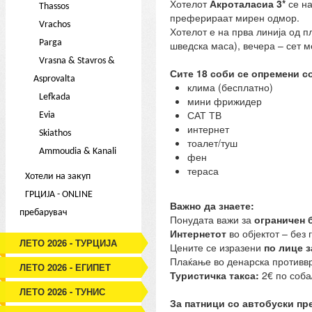
Хотелот
Акроталасиа 3*
се на
Thassos
преферираат мирен одмор.
Vrachos
Хотелот е на прва линија од п
Parga
шведска маса), вечера – сет м
Vrasna & Stavros &
Сите 18 соби се опремени со
Asprovalta
клима (бесплатно)
Lefkada
мини фрижидер
САТ ТВ
Evia
интернет
Skiathos
тоалет/туш
Ammoudia & Kanali
фен
тераса
Хотели на закуп
ГРЦИЈА - ONLINE
Важно да знаете:
пребарувач
Понудата важи за
ограничен 
Интернетот
во објектот – без 
ЛЕТО 2026 - ТУРЦИЈА
Цените се изразени
по лице з
Плаќање во денарска противвре
ЛЕТО 2026 - ЕГИПЕТ
Туристичка такса:
2€ по соба/
ЛЕТО 2026 - ТУНИС
За патници со автобуски пр