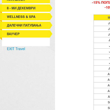
-15% ПОП
-1
8 - МИ ДЕКЕМВРИ
WELLNESS & SPA
M
J
ДАЛЕЧНИ ПАТУВАЊА
J
ВАУЧЕР
J
J
EXIT Travel
J
A
A
A
A
A
S
S