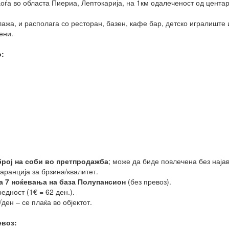
оѓа во областа Пиериа, Лептокарија, на 1км одалеченост од центар
лажа, и располага со ресторан, базен, кафе бар, детско игралиште 
ени.
:
број на соби во претпродажба
; може да биде повлечена без најав
гаранција за брзина/квалитет.
а 7 ноќевања на база Полупансион
(без превоз).
дност (1€ = 62 ден.).
ден – се плаќа во објектот.
евоз: