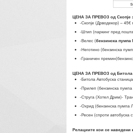
S
ЦЕНА ЗА ПРЕВОЗ од Скопје 
-Скопје (Дрводекор) – 45€
-Штип (паркинг пред пошта
-Велес (
бензинска пумпа
-Неготино (бензинска пумп
-Граничен премин(бензинс
ЦЕНА ЗА ПРЕВОЗ од Битола
-Битола Автобуска станица
-Прилеп (бензинска пумпа
-Струга (Хотел Дрим)- Тра
-Охрид (бензинска пумпа Л
-Ресен (спроти автобуска 
Релациите кои се наведени 