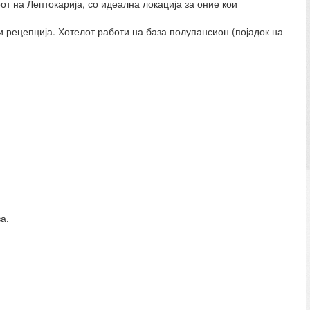
от на Лептокарија, со идеална локација за оние кои
и рецепција. Хотелот работи на база полупансион (појадок на
а.