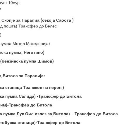
пуст 10еур
о
Скопје за Паралиа (секоја Сабота )
ед пошта) Трансфер до Велес
)
 пумпа Мотел Македонија)
нска пумпа, Неготино)
н(бензинска пумпа Шимов)
 Битола за Паралија:
ка станица Транскоп на перон )
ска пумпа Салида) -Трансфер до Битола
Дрим)-Трансфер до Битола
ка пумпа Лук Оил излез за Битола) – Трансфер до Битола
автобуска станица)-Трансфер до Битола