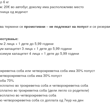
о 6 кг
ж: 20€ во автобус доколку има расположливо место
пница од водичот
два термини се
промотивни
–
не подлежат на попуст
и се резерв
местување:
 2 лица + 1 дете до 5,99 години
м капацитет 3 лица + 1 дете до 5,99 години
симум капацитет 4 лица + 1 дете до 5,99 години
окреветна соба или четворокреветна соба има 30% попуст
 четворокреветна соба има 30% попуст
соба 70%
бесплатно во трокреветна соба и четворокреветна соба
есплатно во трокреветна соба (дели легло со родители)
бесплатно во четворокреветна соба
 во четворокреветна соба со доплата од 7еур на ден