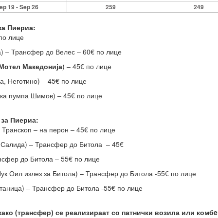
ep 19 - Sep 26
259
249
за Пиериа:
 по лице
) – Трансфер до Велес – 60€ по лице
 Мотел Македонија
) – 45€ по лице
а, Неготино) – 45€ по лице
ка пумпа Шимов) – 45€ по лице
 за Пиериа:
 Транскоп – на перон – 45€ по лице
 Салида) – Трансфер до Битола – 45€
нсфер до Битола – 55€ по лице
ук Оил излез за Битола) – Трансфер до Битола -55€ по лице
станица) – Трансфер до Битола -55€ по лице
како (трансфер) се реализираат со патнички возила или комбe