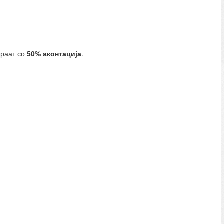
ираат со
50% аконтација
.