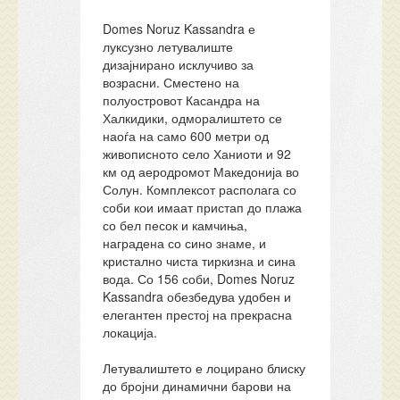
Domes Noruz Kassandra е
луксузно летувалиште
дизајнирано исклучиво за
возрасни. Сместено на
полуостровот Касандра на
Халкидики, одморалиштето се
наоѓа на само 600 метри од
живописното село Ханиоти и 92
км од аеродромот Македонија во
Солун. Комплексот располага со
соби кои имаат пристап до плажа
со бел песок и камчиња,
наградена со сино знаме, и
кристално чиста тиркизна и сина
вода. Со 156 соби, Domes Noruz
Kassandra обезбедува удобен и
елегантен престој на прекрасна
локација.
Летувалиштето е лоцирано блиску
до бројни динамични барови на