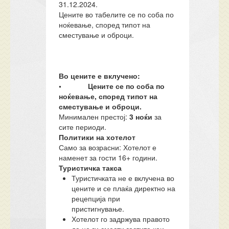
31.12.2024.
Цените во табелите се по соба по
ноќевање, според типот на
сместување и оброци.
Во цените е вклучено:
• Цените се по соба по
ноќевање, според типот на
сместување и оброци
.
Минимален престој:
3 ноќи
за
сите периоди.
Политики на хотелот
Само за возрасни: Хотелот е
наменет за гости 16+ години.
Туристичка такса
Туристичката не е вклучена во
цените и се плаќа директно на
рецепција при
пристигнување.
Хотелот го задржува правото