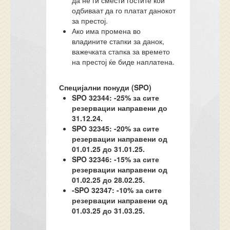
да не ги смести гостите кои
одбиваат да го платат данокот
за престој.
Ако има промена во
владините стапки за данок,
важечката стапка за времето
на престој ќе биде наплатена.
Специјални понуди (SPO)
SPO 32344: -25% за сите
резервации направени до
31.12.24.
SPO 32345: -20% за сите
резервации направени од
01.01.25 до 31.01.25.
SPO 32346: -15% за сите
резервации направени од
01.02.25 до 28.02.25.
-SPO 32347: -10% за сите
резервации направени од
01.03.25 до 31.03.25.