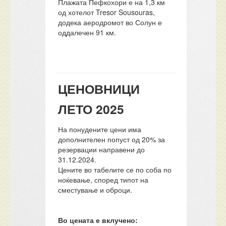
Плажата Пефкохори е на 1,3 км
од хотелот Tresor Sousouras,
додека аеродромот во Солун е
оддалечен 91 км.
ЦЕНОВНИЦИ
ЛЕТО 2025
На понудените цени има
дополнителен попуст од 20% за
резервации направени до
31.12.2024.
Цените во табелите се по соба по
ноќевање, според типот на
сместување и оброци.
Во цената е вклучено: