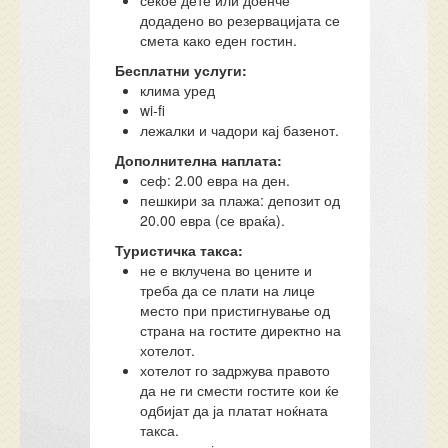
секое дете или доенче
додадено во резервацијата се
смета како еден гостин.
Бесплатни услуги:
клима уред
wi-fi
лежалки и чадори кај базенот.
Дополнителна наплата:
сеф: 2.00 евра на ден.
пешкири за плажа: депозит од
20.00 евра (се враќа).
Туристичка такса:
не е вклучена во цените и
треба да се плати на лице
место при пристигнување од
страна на гостите директно на
хотелот.
хотелот го задржува правото
да не ги смести гостите кои ќе
одбијат да ја платат ноќната
такса.