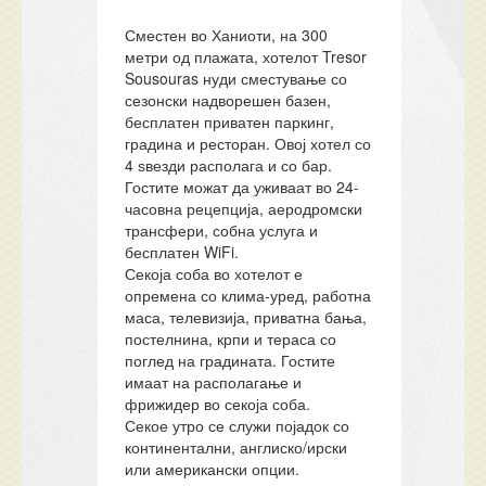
Сместен во Ханиоти, на 300
метри од плажата, хотелот Tresor
Sousouras нуди сместување со
сезонски надворешен базен,
бесплатен приватен паркинг,
градина и ресторан. Овој хотел со
4 ѕвезди располага и со бар.
Гостите можат да уживаат во 24-
часовна рецепција, аеродромски
трансфери, собна услуга и
бесплатен WiFi.
Секоја соба во хотелот е
опремена со клима-уред, работна
маса, телевизија, приватна бања,
постелнина, крпи и тераса со
поглед на градината. Гостите
имаат на располагање и
фрижидер во секоја соба.
Секое утро се служи појадок со
континентални, англиско/ирски
или американски опции.