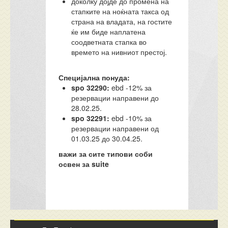
доколку дојде до промена на
стапките на ноќната такса од
страна на владата, на гостите
ќе им биде наплатена
соодветната стапка во
времето на нивниот престој.
Специјална понуда:
spo 32290:
ebd -12% за
резервации направени до
28.02.25.
spo 32291:
ebd -10% за
резервации направени од
01.03.25 до 30.04.25.
важи за сите типови соби
освен за suite